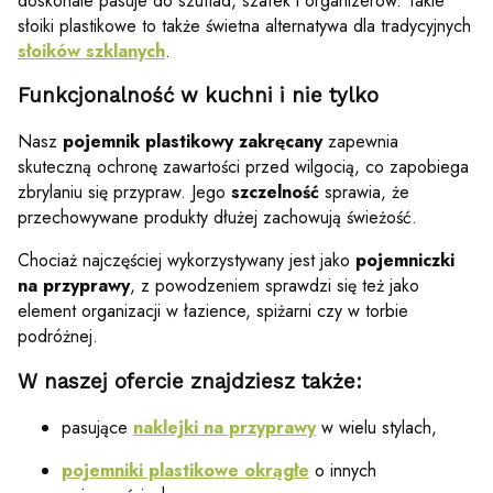
doskonale pasuje do szuflad, szafek i organizerów. Takie
słoiki plastikowe to także świetna alternatywa dla tradycyjnych
słoików szklanych
.
Funkcjonalność w kuchni i nie tylko
Nasz
pojemnik plastikowy zakręcany
zapewnia
skuteczną ochronę zawartości przed wilgocią, co zapobiega
zbrylaniu się przypraw. Jego
szczelność
sprawia, że
przechowywane produkty dłużej zachowują świeżość.
Chociaż najczęściej wykorzystywany jest jako
pojemniczki
na przyprawy
, z powodzeniem sprawdzi się też jako
element organizacji w łazience, spiżarni czy w torbie
podróżnej.
W naszej ofercie znajdziesz także:
pasujące
naklejki na przyprawy
w wielu stylach,
pojemniki plastikowe okrągłe
o innych