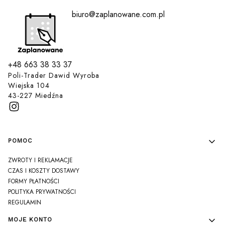
biuro@zaplanowane.com.pl
+48 663 38 33 37
Poli-Trader Dawid Wyroba
Wiejska 104
43-227 Miedźna
Linki w stopce
POMOC
ZWROTY I REKLAMACJE
CZAS I KOSZTY DOSTAWY
FORMY PŁATNOŚCI
POLITYKA PRYWATNOŚCI
REGULAMIN
MOJE KONTO