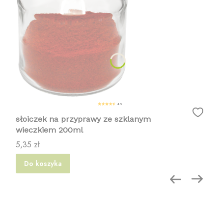
4.5
słoiczek na przyprawy ze szklanym
wieczkiem 200ml
Cena
5,35 zł
Do koszyka