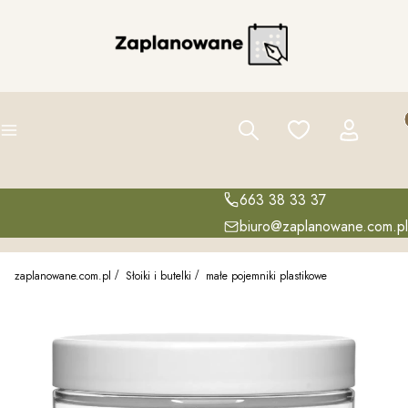
Pro
Szukaj
Ulubione
Zaloguj się
K
Menu
663 38 33 37
biuro@zaplanowane.com.pl
zaplanowane.com.pl
Słoiki i butelki
małe pojemniki plastikowe