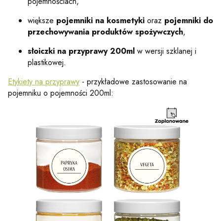
pojemnościach,
większe
pojemniki na kosmetyki
oraz
pojemniki do
przechowywania produktów spożywczych
,
słoiczki na przyprawy 200ml
w wersji szklanej i
plastikowej.
Etykiety na przyprawy
- przykładowe zastosowanie na
pojemniku o pojemności 200ml: