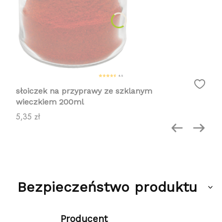
4.5
słoiczek na przyprawy ze szklanym
wieczkiem 200ml
Cena
5,35 zł
Bezpieczeństwo produktu
Producent