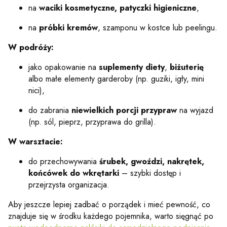
na
waciki kosmetyczne, patyczki higieniczne
,
na
próbki kremów
, szamponu w kostce lub peelingu.
W podróży:
jako opakowanie na
suplementy diety
,
biżuterię
albo małe elementy garderoby (np. guziki, igły, mini
nici),
do zabrania
niewielkich porcji przypraw
na wyjazd
(np. sól, pieprz, przyprawa do grilla).
W warsztacie:
do przechowywania
śrubek, gwoździ, nakrętek,
końcówek do wkrętarki
– szybki dostęp i
przejrzysta organizacja.
Aby jeszcze lepiej zadbać o porządek i mieć pewność, co
znajduje się w środku każdego pojemnika, warto sięgnąć po