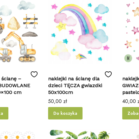
 ścianę –
naklejki na ścianę dla
naklejk
 BUDOWLANE
dzieci TĘCZA gwiazdki
GWIAZD
50×100 cm
50x100cm
paste
Cena
Cena
50,00 zł
40,00 z
ka
Do koszyka
Zoba