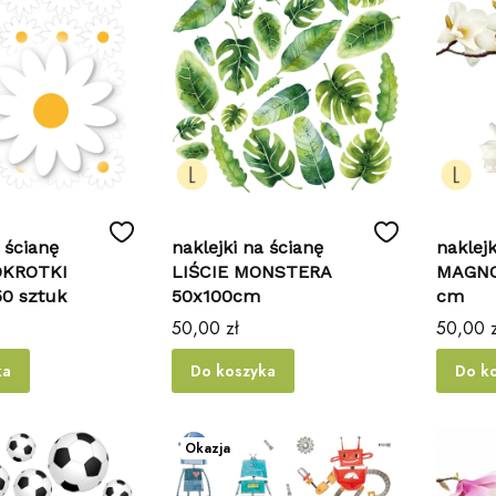
 ścianę
naklejki na ścianę
naklejk
OKROTKI
LIŚCIE MONSTERA
MAGNO
50 sztuk
50x100cm
cm
Cena
Cena
50,00 zł
50,00 z
ka
Do koszyka
Do k
Okazja