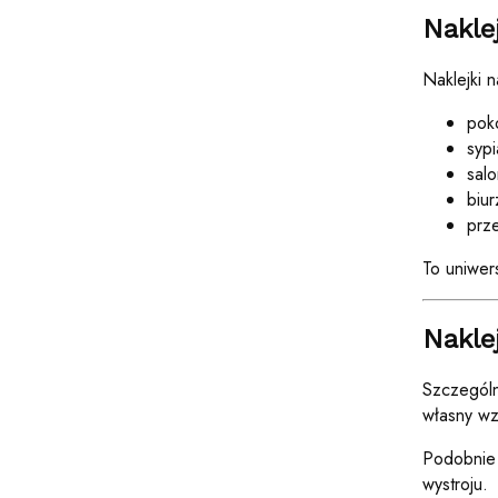
Nakle
Naklejki 
pok
sypi
salo
biur
prz
To uniwer
Nakle
Szczególn
własny wz
Podobnie 
wystroju.