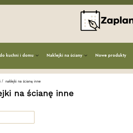
do kuchni i domu
Naklejki na ściany
Nowe produkty
i
naklejki na ścianę inne
ejki na ścianę inne
roduktów