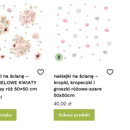
i na ścianę –
naklejki na ścianę –
ELOWE KWIATY
kropki, kropeczki i
wy róż 50×50 cm
groszki różowo-szare
50x50cm
ł
Cena
40,00 zł
oszyka
Zobacz produkt