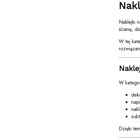
Nakl
Naklejki 
ścianę, d
W tej kat
rozwiązani
Nakle
W kategor
dek
napi
nakl
sub
Dzięki te