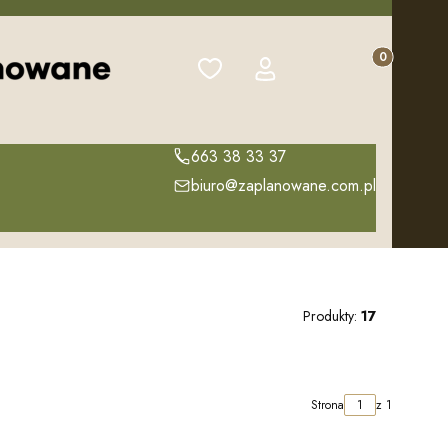
Produkty w k
Ulubione
Zaloguj się
Koszyk
663 38 33 37
biuro@zaplanowane.com.pl
Produkty:
17
Strona
z 1