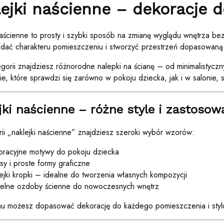
ejki naścienne – dekoracje 
naścienne to prosty i szybki sposób na zmianę wyglądu wnętrza bez
odać charakteru pomieszczeniu i stworzyć przestrzeń dopasowaną
egorii znajdziesz różnorodne nalepki na ścianę – od minimalisty
e, które sprawdzi się zarówno w pokoju dziecka, jak i w salonie, s
jki naścienne – różne style i zastosow
ii „naklejki naścienne” znajdziesz szeroki wybór wzorów:
oracyjne motywy do pokoju dziecka
sy i proste formy graficzne
ejki kropki – idealne do tworzenia własnych kompozycji
telne ozdoby ścienne do nowoczesnych wnętrz
mu możesz dopasować dekorację do każdego pomieszczenia i stylu