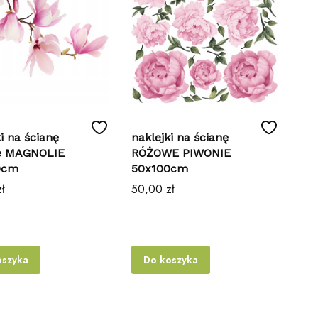
i na ścianę
naklejki na ścianę
e MAGNOLIE
RÓŻOWE PIWONIE
0cm
50x100cm
Cena
ł
50,00 zł
oszyka
Do koszyka