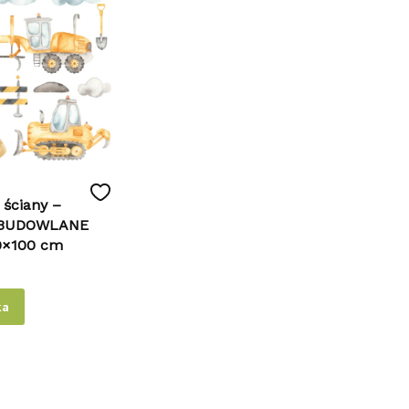
 ściany –
 BUDOWLANE
50×100 cm
ka