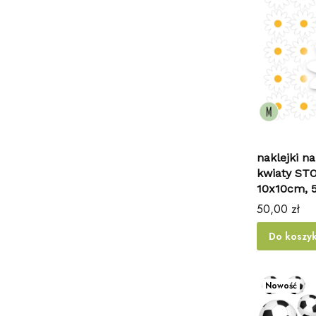
naklejki na
kwiaty ST
10x10cm, 
Cena
50,00 zł
Do koszy
Nowość