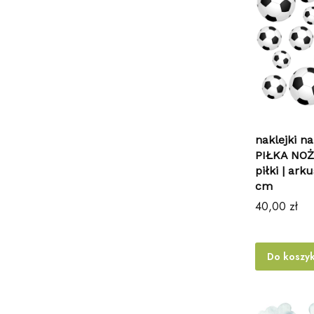
naklejki na
PIŁKA NOŻ
piłki | ark
cm
Cena
40,00 zł
Do koszy