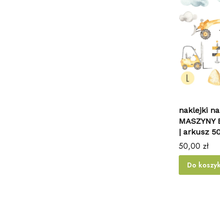
naklejki na
MASZYNY
| arkusz 
Cena
50,00 zł
Do koszy