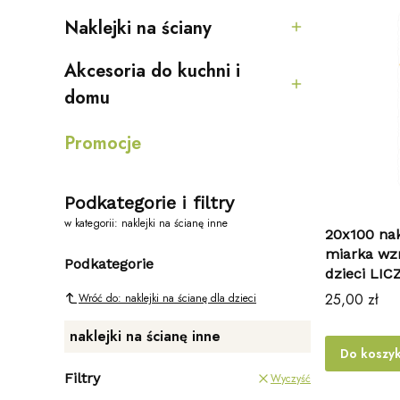
Naklejki na ściany
Kategoria - Naklejki na ściany
Akcesoria do kuchni i
Kategoria - Akcesoria do kuchni i domu
domu
Promocje
Podkategorie i filtry
w kategorii: naklejki na ścianę inne
20x100 nak
miarka wzr
Podkategorie
dzieci LIC
Cena
25,00 zł
Wróć do: naklejki na ścianę dla dzieci
naklejki na ścianę inne
Do koszy
Filtry
Wyczyść