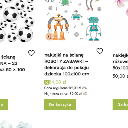
naklejki na ścianę
naklejk
 ścianę
ROBOTY ZABAWKI –
różow
NA – 23
dekoracja do pokoju
50x10
usz 50 × 100
dziecka 100x100 cm
Cena
50,00 z
84,00 zł
Cena regularna:
89,00 zł
-6%
Najniższa cena:
89,00 zł
-6%
ka
Do koszyka
Do k