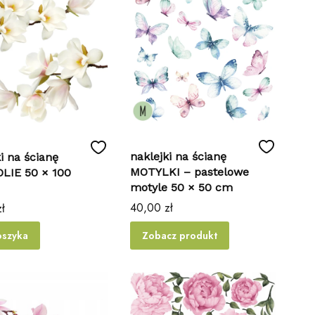
naklejki na ścianę
i na ścianę
MOTYLKI – pastelowe
LIE 50 × 100
motyle 50 × 50 cm
Cena
40,00 zł
ł
oszyka
Zobacz produkt