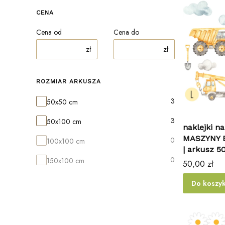
CENA
Cena od
Cena do
zł
zł
ROZMIAR ARKUSZA
Rozmiar arkusza
3
50x50 cm
3
50x100 cm
naklejki na
MASZYNY
0
100x100 cm
| arkusz 
0
150x100 cm
Cena
50,00 zł
Do koszy