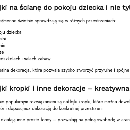
jki na ścianę do pokoju dziecka i nie ty
naścienne świetnie sprawdzają się w różnych przestrzeniach:
oju dziecka
alni
nie
ze
edszkolach i salach zabaw
salna dekoracja, która pozwala szybko stworzyć przytulne i spójne
jki kropki i inne dekoracje – kreatywna
ie popularnym rozwiązaniem są naklejki kropki, które można dowol
ór i dopasujesz dekorację do konkretnej przestrzeni.
działają inne proste formy – pozwalają na pełną swobodę w aranż