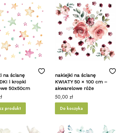
i na ścianę
naklejki na ścianę
KI i kropki
KWIATY 50 × 100 cm –
lowe 50x50cm
akwarelowe róże
Cena
ł
50,00 zł
cz produkt
Do koszyka