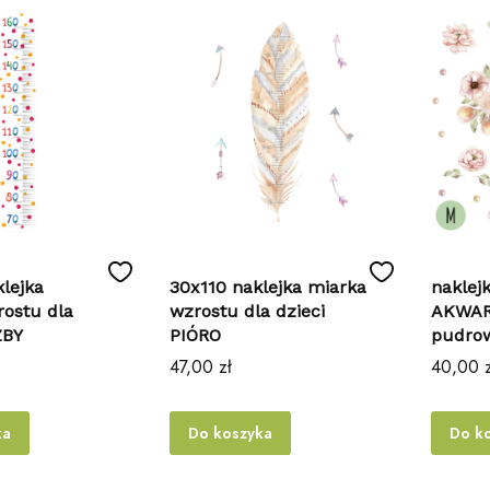
lejka
30x110 naklejka miarka
naklejk
ostu dla
wzrostu dla dzieci
AKWAR
ZBY
PIÓRO
pudro
Cena
Cena
47,00 zł
40,00 z
ka
Do koszyka
Do k