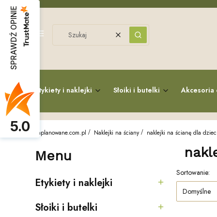
SPRAWDŹ OPINIE
Menu
Wyczyść
Szukaj
Etykiety i naklejki
Słoiki i butelki
Akcesoria 
5.0
zaplanowane.com.pl
Naklejki na ściany
naklejki na ścianę dla dziec
nakl
Menu
Sortowanie:
Lista p
Etykiety i naklejki
Kategoria - Etykiety i naklejki
Domyślne
Słoiki i butelki
Kategoria - Słoiki i butelki