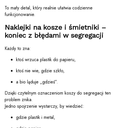
To mały detal, który realnie ułatwia codzienne
funkcjonowanie.
Naklejki na kosze i śmietniki –
koniec z błędami w segregacji
Każdy to zna:
ktoś wrzuca plastik do papieru,
ktoś nie wie, gdzie szkło,
a bio ląduje „gdzieś”.
Dzięki czytelnym oznaczeniom koszy do segregacji ten
problem znika.
Jedno spojrzenie wystarczy, by wiedzieć:
gdzie plastik i metal,