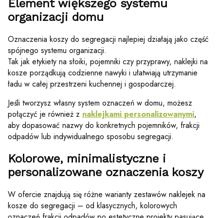
Element większego systemu
organizacji domu
Oznaczenia koszy do segregacji najlepiej działają jako część
spójnego systemu organizacji.
Tak jak etykiety na słoiki, pojemniki czy przyprawy, naklejki na
kosze porządkują codzienne nawyki i ułatwiają utrzymanie
ładu w całej przestrzeni kuchennej i gospodarczej.
Jeśli tworzysz własny system oznaczeń w domu, możesz
połączyć je również z
naklejkami personalizowanymi
,
aby dopasować nazwy do konkretnych pojemników, frakcji
odpadów lub indywidualnego sposobu segregacji.
Kolorowe, minimalistyczne i
personalizowane oznaczenia koszy
W ofercie znajdują się różne warianty zestawów naklejek na
kosze do segregacji – od klasycznych, kolorowych
oznaczeń frakcji odpadów po estetyczne projekty pasujące