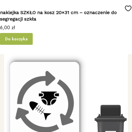
naklejka SZKŁO na kosz 20×31 cm – oznaczenie do
segregacji szkła
Cena
6,00 zł
Do koszyka