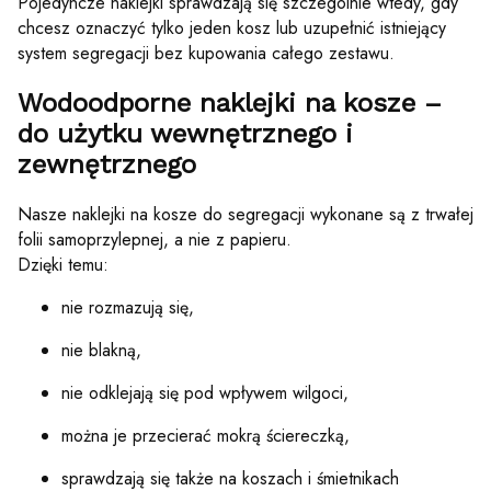
Pojedyncze naklejki sprawdzają się szczególnie wtedy, gdy
chcesz oznaczyć tylko jeden kosz lub uzupełnić istniejący
system segregacji bez kupowania całego zestawu.
Wodoodporne naklejki na kosze –
do użytku wewnętrznego i
zewnętrznego
Nasze naklejki na kosze do segregacji wykonane są z trwałej
folii samoprzylepnej, a nie z papieru.
Dzięki temu:
nie rozmazują się,
nie blakną,
nie odklejają się pod wpływem wilgoci,
można je przecierać mokrą ściereczką,
sprawdzają się także na koszach i śmietnikach