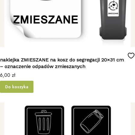
naklejka ZMIESZANE na kosz do segregacji 20×31 cm
– oznaczenie odpadów zmieszanych
Cena
6,00 zł
Do koszyka