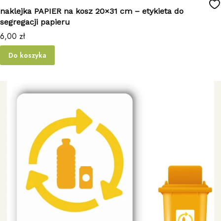
naklejka PAPIER na kosz 20×31 cm – etykieta do
segregacji papieru
Cena
6,00 zł
Do koszyka