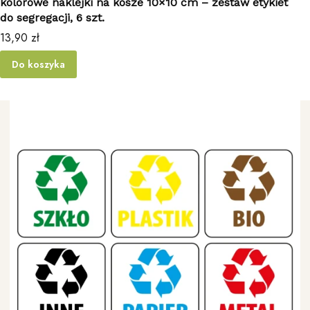
kolorowe naklejki na kosze 10×10 cm – zestaw etykiet
do segregacji, 6 szt.
Cena
13,90 zł
Do koszyka