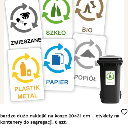
bardzo duże naklejki na kosze 20×31 cm – etykiety na
kontenery do segregacji, 6 szt.