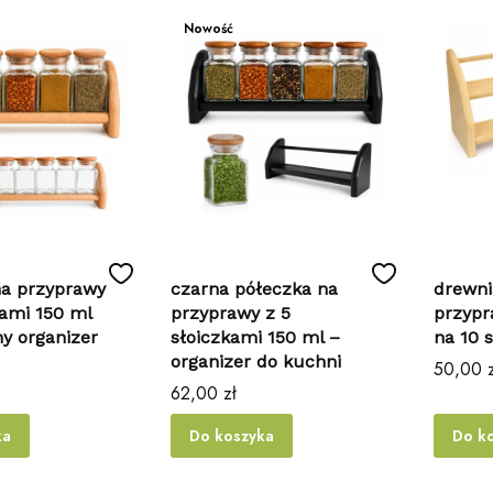
Nowość
na przyprawy
czarna półeczka na
drewni
kami 150 ml
przyprawy z 5
przypr
y organizer
słoiczkami 150 ml –
na 10 
organizer do kuchni
Cena
50,00 z
Cena
62,00 zł
ka
Do koszyka
Do k