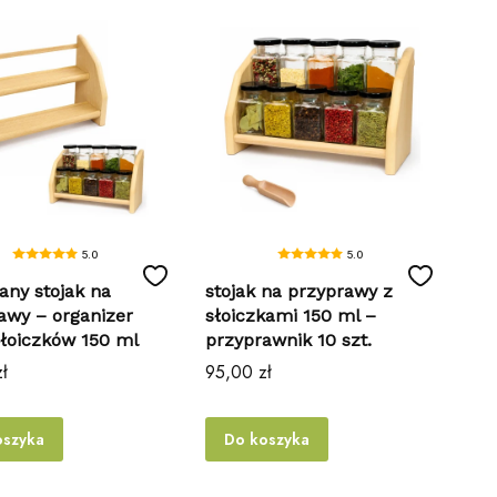
5.0
5.0
any stojak na
stojak na przyprawy z
awy – organizer
słoiczkami 150 ml –
słoiczków 150 ml
przyprawnik 10 szt.
Cena
ł
95,00 zł
oszyka
Do koszyka