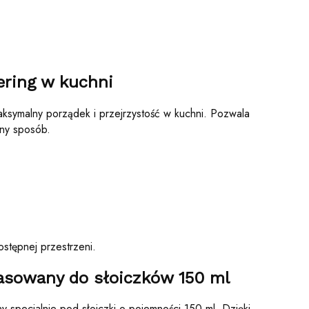
ering w kuchni
ksymalny porządek i przejrzystość w kuchni. Pozwala
zny sposób.
stępnej przestrzeni.
pasowany do słoiczków 150 ml
y specjalnie pod słoiczki o pojemności 150 ml. Dzięki