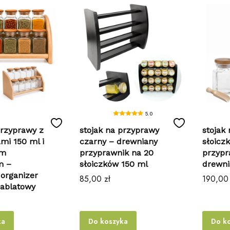
5.0
przyprawy z
stojak na przyprawy
stojak
ami 150 ml i
czarny – drewniany
słoicz
ym
przyprawnik na 20
przypr
m –
słoiczków 150 ml
drewni
organizer
Cena
Cena
85,00 zł
190,00 
nablatowy
ka
Do koszyka
Do k