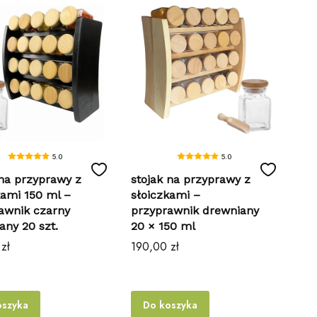
5.0
5.0
 na przyprawy z
stojak na przyprawy z
kami 150 ml –
słoiczkami –
awnik czarny
przyprawnik drewniany
any 20 szt.
20 × 150 ml
Cena
zł
190,00 zł
oszyka
Do koszyka