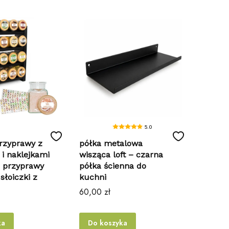
5.0
rzyprawy z
półka metalowa
 i naklejkami
wisząca loft – czarna
a przyprawy
półka ścienna do
słoiczki z
kuchni
Cena
60,00 zł
ka
Do koszyka