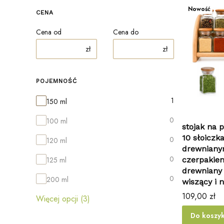
Nowość
CENA
Cena od
Cena do
zł
zł
POJEMNOŚĆ
Pojemność
1
150 ml
0
100 ml
stojak na 
10 słoiczk
0
120 ml
drewnian
0
125 ml
czerpakie
drewniany 
0
200 ml
wiszący i 
Cena
109,00 zł
Więcej opcji (3)
Do koszy