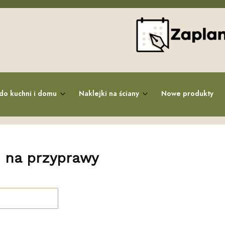
do kuchni i domu
Naklejki na ściany
Nowe produkty
i na przyprawy
roduktów