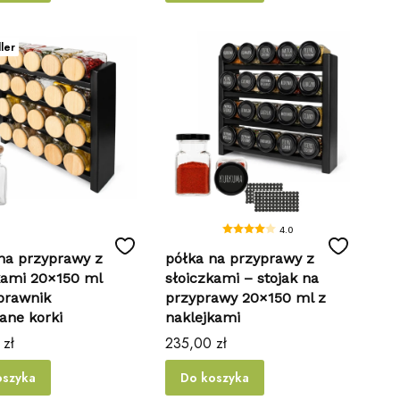
ler
4.0
 na przyprawy z
półka na przyprawy z
kami 20×150 ml
słoiczkami – stojak na
prawnik
przyprawy 20×150 ml z
ane korki
naklejkami
Cena
 zł
235,00 zł
oszyka
Do koszyka