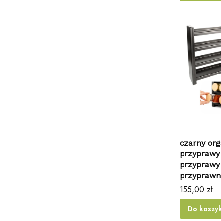
czarny org
przyprawy 
przyprawy
przyprawn
Cena
155,00 zł
Do koszy