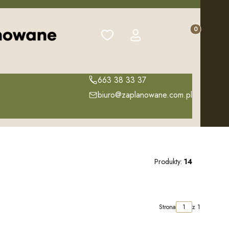
Produkty w k
Ulubione
Zaloguj się
Koszyk
663 38 33 37
biuro@zaplanowane.com.pl
Produkty:
14
Strona
z 1