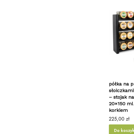
półka na p
słoiczkami
– stojak n
20×150 ml 
korkiem
Cena
225,00 zł
Do koszy