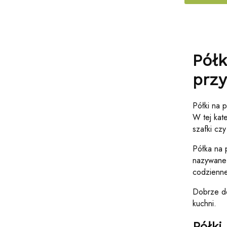
Półk
przy
Półki na 
W tej kat
szafki cz
Półka na 
nazywane 
codzienne
Dobrze do
kuchni.
Półki