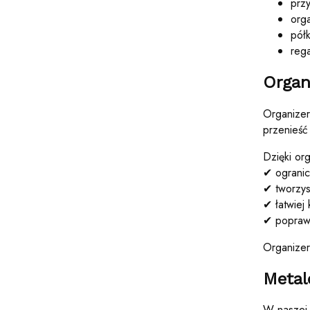
przy
orga
pół
rega
Organ
Organizer
przenieść
Dzięki or
✔ ogranic
✔ tworzys
✔ łatwiej
✔ poprawi
Organizer
Metal
W naszej 