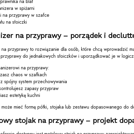
prawnika na blat
nizera w spiżarni
ki na przyprawy w szafce
łu na słoiczki
izer na przyprawy – porządek i declutt
 na przyprawy to rozwiązanie dla osób, które chcą wprowadzić ma
 przyprawy do jednakowych słoiczków i uporządkować je w logic
ganizerowi na przyprawy:
zasz chaos w szafkach
z spójny system przechowywania
 kontrolujesz zapasy przypraw
asz estetykę kuchni
 może mieć formę półki, stojaka lub zestawu dopasowanego do do
owy stojak na przyprawy – projekt do
ofercie dostępny jest metalowy stojak na przyprawy zaprojektowan