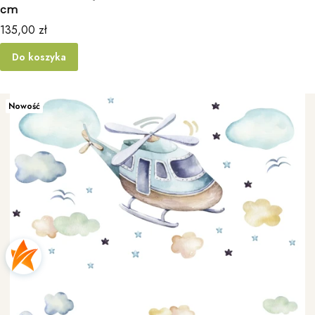
cm
Cena
135,00 zł
Do koszyka
Nowość