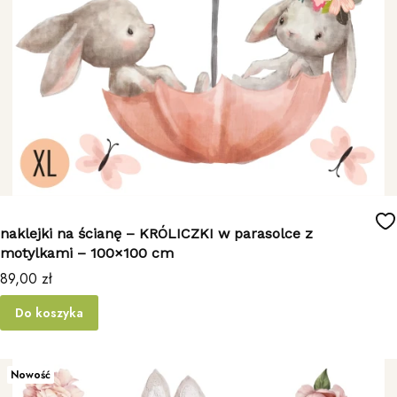
naklejki na ścianę – KRÓLICZKI w parasolce z
motylkami – 100×100 cm
Cena
89,00 zł
Do koszyka
Nowość