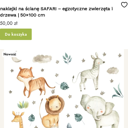
naklejki na ścianę SAFARI – egzotyczne zwierzęta i
drzewa | 50×100 cm
Cena
50,00 zł
Do koszyka
Nowość