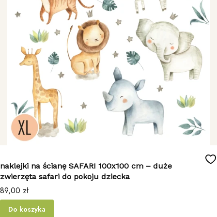
naklejki na ścianę SAFARI 100x100 cm – duże
zwierzęta safari do pokoju dziecka
Cena
89,00 zł
Do koszyka