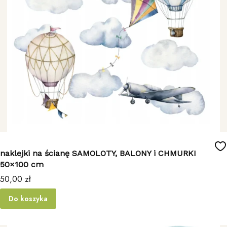
naklejki na ścianę SAMOLOTY, BALONY i CHMURKI
50×100 cm
Cena
50,00 zł
Do koszyka