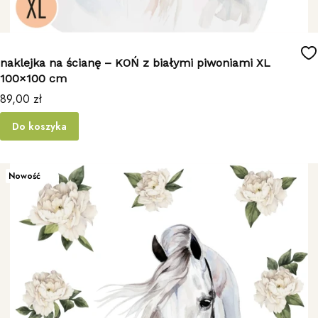
naklejka na ścianę – KOŃ z białymi piwoniami XL
100×100 cm
Cena
89,00 zł
Do koszyka
Nowość