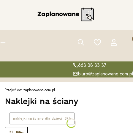
Pro
Szukaj
Ulubione
Zaloguj się
K
Menu
663 38 33 37
biuro@zaplanowane.com.pl
Przejdź do:
zaplanowane.com.pl
Naklejki na ściany
naklejki na ścianę dla dzieci
576
Filtry