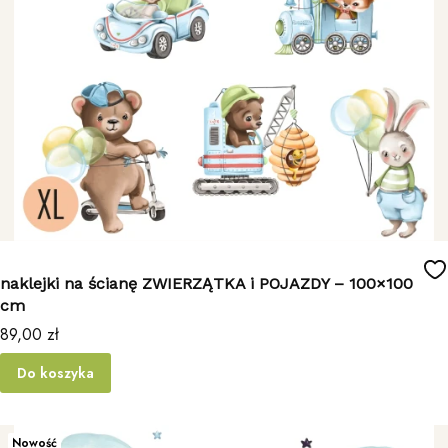
naklejki na ścianę ZWIERZĄTKA i POJAZDY – 100×100
cm
Cena
89,00 zł
Do koszyka
Nowość