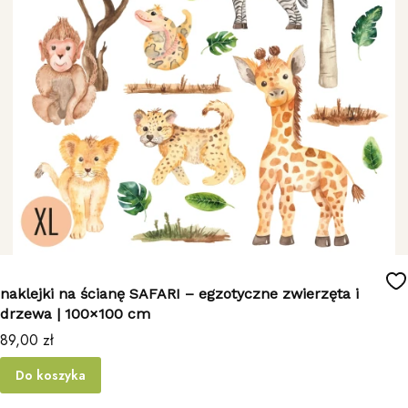
naklejki na ścianę SAFARI – egzotyczne zwierzęta i
drzewa | 100×100 cm
Cena
89,00 zł
Do koszyka