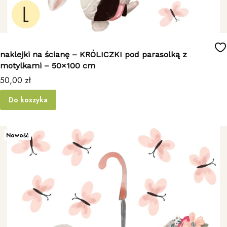
naklejki na ścianę – KRÓLICZKI pod parasolką z
motylkami – 50×100 cm
Cena
50,00 zł
Do koszyka
Nowość