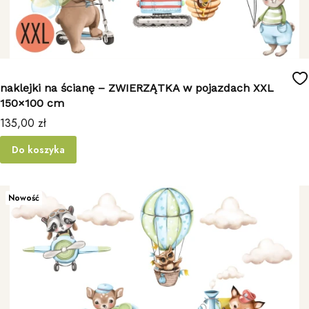
naklejki na ścianę – ZWIERZĄTKA w pojazdach XXL
150×100 cm
Cena
135,00 zł
Do koszyka
Nowość