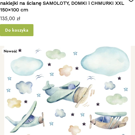
naklejki na ścianę SAMOLOTY, DOMKI i CHMURKI XXL
150×100 cm
Cena
135,00 zł
Do koszyka
Nowość