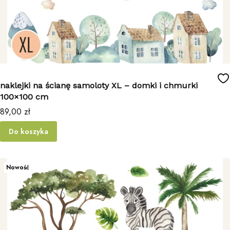
naklejki na ścianę samoloty XL – domki i chmurki
100×100 cm
Cena
89,00 zł
Do koszyka
Nowość