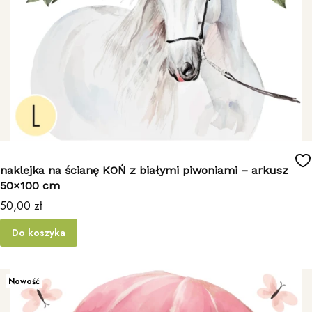
naklejka na ścianę KOŃ z białymi piwoniami – arkusz
50×100 cm
Cena
50,00 zł
Do koszyka
Nowość