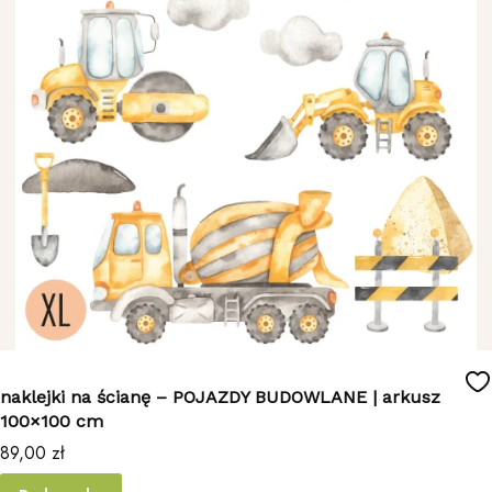
naklejki na ścianę – POJAZDY BUDOWLANE | arkusz
100×100 cm
Cena
89,00 zł