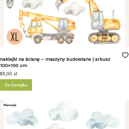
naklejki na ścianę – maszyny budowlane | arkusz
100×100 cm
Cena
89,00 zł
Do koszyka
Nowość