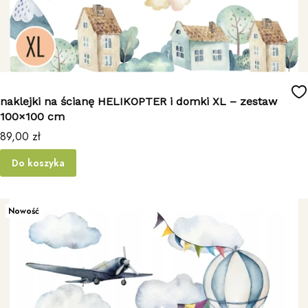
naklejki na ścianę HELIKOPTER i domki XL – zestaw
100×100 cm
Cena
89,00 zł
Do koszyka
Nowość