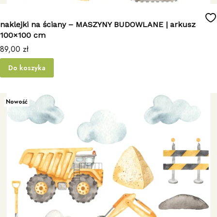
naklejki na ściany – MASZYNY BUDOWLANE | arkusz
100×100 cm
Cena
89,00 zł
Do koszyka
Nowość