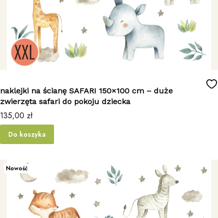
naklejki na ścianę SAFARI 150×100 cm – duże
zwierzęta safari do pokoju dziecka
Cena
135,00 zł
Do koszyka
Nowość