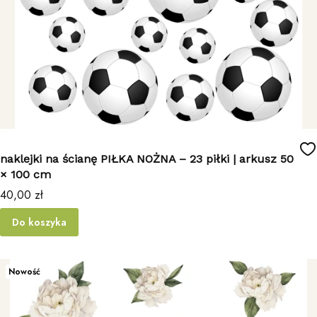
naklejki na ścianę PIŁKA NOŻNA – 23 piłki | arkusz 50
× 100 cm
Cena
40,00 zł
Do koszyka
Nowość