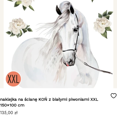
naklejka na ścianę KOŃ z białymi piwoniami XXL
150×100 cm
Cena
135,00 zł