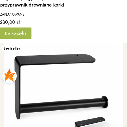
przyprawnik drewniane korki
ZAPLANOWANE
Cena
230,00 zł
Do koszyka
Bestseller