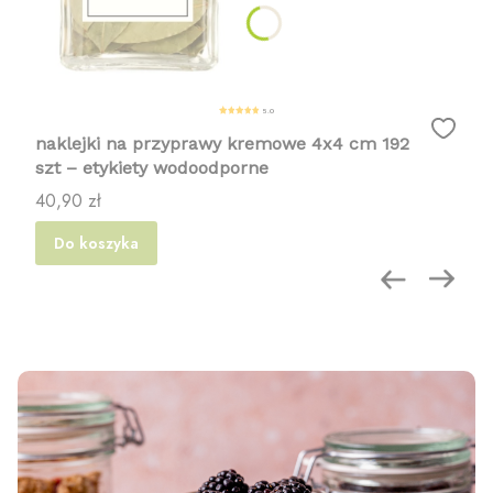
5.0
naklejki na przyprawy kremowe 4x4 cm 192
szt – etykiety wodoodporne
Cena
40,90 zł
Do koszyka