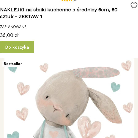
4.5
NAKLEJKI na słoiki kuchenne o średnicy 6cm, 60
sztuk - ZESTAW 1
ZAPLANOWANE
Cena
36,00 zł
Do koszyka
Bestseller