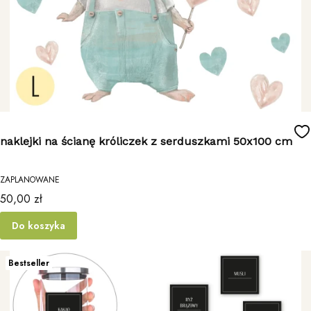
naklejki na ścianę króliczek z serduszkami 50x100 cm
ZAPLANOWANE
Cena
50,00 zł
Do koszyka
Bestseller