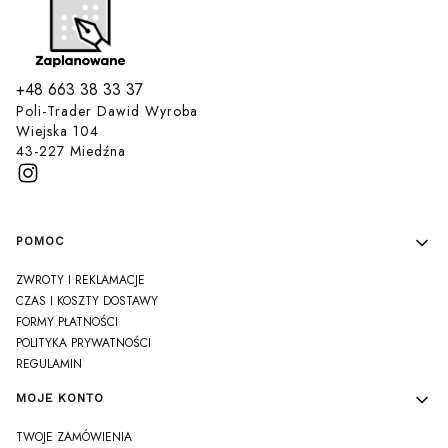
+48 663 38 33 37
Poli-Trader Dawid Wyroba
Wiejska 104
43-227 Miedźna
Linki w stopce
POMOC
ZWROTY I REKLAMACJE
CZAS I KOSZTY DOSTAWY
FORMY PŁATNOŚCI
POLITYKA PRYWATNOŚCI
REGULAMIN
MOJE KONTO
TWOJE ZAMÓWIENIA