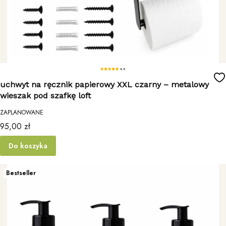
4.8
uchwyt na ręcznik papierowy XXL czarny – metalowy
wieszak pod szafkę loft
ZAPLANOWANE
Cena
95,00 zł
Do koszyka
Bestseller