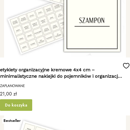
etykiety organizacyjne kremowe 4x4 cm –
minimalistyczne naklejki do pojemników i organizacji
domu 96 nazw
ZAPLANOWANE
Cena
21,00 zł
Do koszyka
Bestseller