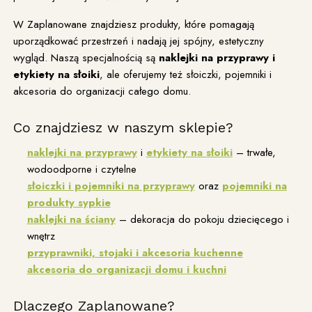
W Zaplanowane znajdziesz produkty, które pomagają
uporządkować przestrzeń i nadają jej spójny, estetyczny
wygląd. Naszą specjalnością są
naklejki na przyprawy i
etykiety na słoiki
, ale oferujemy też słoiczki, pojemniki i
akcesoria do organizacji całego domu.
Co znajdziesz w naszym sklepie?
naklejki na przyprawy
i
etykiety na słoiki
– trwałe,
wodoodporne i czytelne
słoiczki i pojemniki na przyprawy
oraz
pojemniki na
produkty sypkie
naklejki na ściany
– dekoracja do pokoju dziecięcego i
wnętrz
przyprawniki, stojaki i akcesoria kuchenne
akcesoria do organizacji domu i kuchni
Dlaczego Zaplanowane?