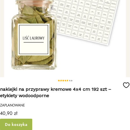
5.0
naklejki na przyprawy kremowe 4x4 cm 192 szt –
etykiety wodoodporne
ZAPLANOWANE
Cena
40,90 zł
Do koszyka