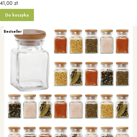
Cena
41,00 zł
Do koszyka
Bestseller