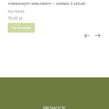
metalowym wieczkiem – zestaw 3 sztuki
POLI-TRADER
Cena
79,00 zł
Do koszyka
PROMOCJE