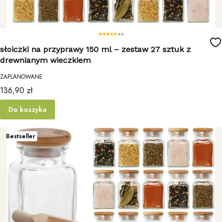
5.0
słoiczki na przyprawy 150 ml – zestaw 27 sztuk z
drewnianym wieczkiem
ZAPLANOWANE
Cena
136,90 zł
Do koszyka
Bestseller