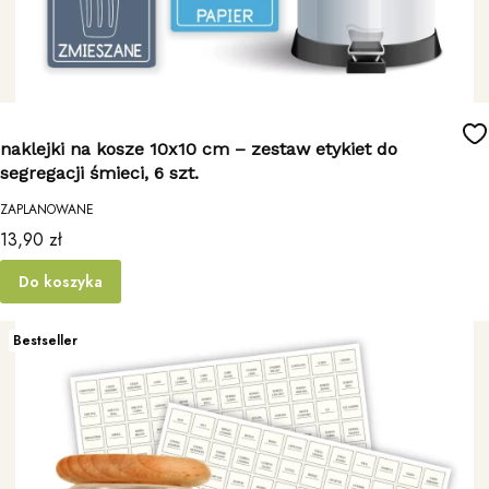
naklejki na kosze 10x10 cm – zestaw etykiet do
segregacji śmieci, 6 szt.
ZAPLANOWANE
Cena
13,90 zł
Do koszyka
Bestseller