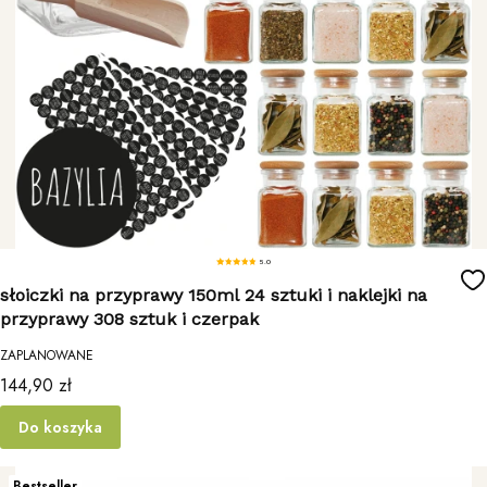
5.0
słoiczki na przyprawy 150ml 24 sztuki i naklejki na
przyprawy 308 sztuk i czerpak
ZAPLANOWANE
Cena
144,90 zł
Do koszyka
Bestseller