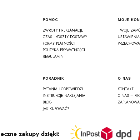
POMOC
MOJE KON
Linki w stopce
ZWROTY I REKLAMACJE
TWOJE ZAM
CZAS I KOSZTY DOSTAWY
USTAWIENIA
FORMY PŁATNOŚCI
PRZECHOWA
POLITYKA PRYWATNOŚCI
REGULAMIN
PORADNIK
O NAS
PYTANIA I ODPOWIEDZI
KONTAKT
INSTRUKCJE NAKLEJANIA
O NAS – PR
BLOG
ZAPLANOWA
JAK KUPOWAĆ?
eczne zakupy dzięki: