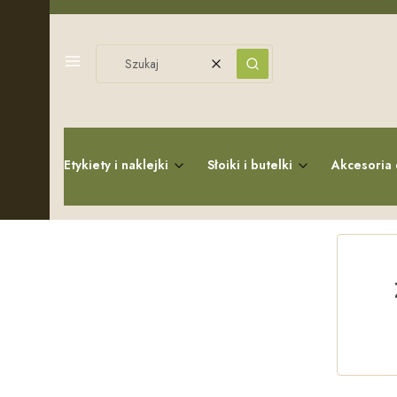
Menu
Wyczyść
Szukaj
Etykiety i naklejki
Słoiki i butelki
Akcesoria 