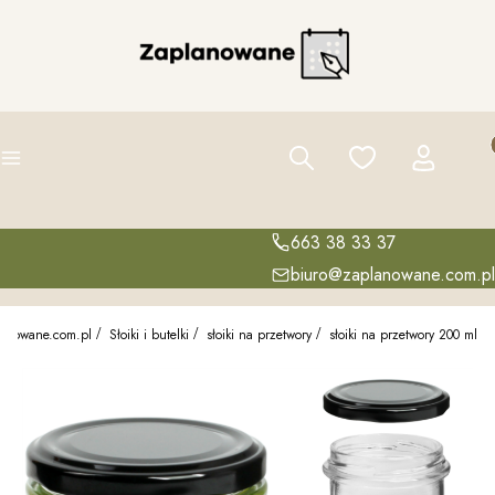
Pro
Szukaj
Ulubione
Zaloguj się
K
Menu
663 38 33 37
biuro@zaplanowane.com.pl
lanowane.com.pl
Słoiki i butelki
słoiki na przetwory
słoiki na przetwory 200 ml