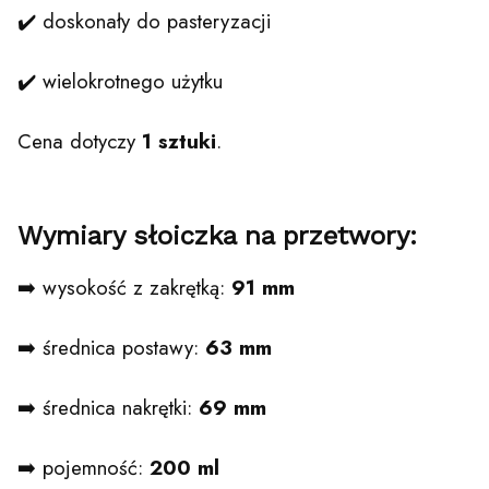
✔️ doskonały do pasteryzacji
✔️ wielokrotnego użytku
Cena dotyczy
1 sztuki
.
Wymiary słoiczka na przetwory:
➡️ wysokość z zakrętką:
91 mm
➡️ średnica postawy:
63 mm
➡️ średnica nakrętki:
69 mm
➡️ pojemność:
200 ml