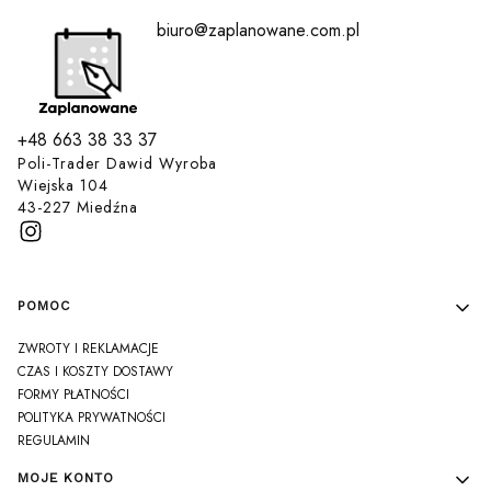
biuro@zaplanowane.com.pl
+48 663 38 33 37
Poli-Trader Dawid Wyroba
Wiejska 104
43-227 Miedźna
Linki w stopce
POMOC
ZWROTY I REKLAMACJE
CZAS I KOSZTY DOSTAWY
FORMY PŁATNOŚCI
POLITYKA PRYWATNOŚCI
REGULAMIN
MOJE KONTO