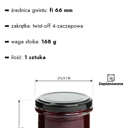
➡️ średnica gwintu:
fi 66 mm
➡️ zakrętka: twist-off 4-zaczepowa
➡️ waga słoika:
168 g
➡️ ilość:
1 sztuka