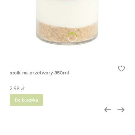
słoik na przetwory 350ml
Cena
2,99 zł
Do koszyka