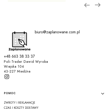
biuro@zaplanowane.com.pl
+48 663 38 33 37
Poli-Trader Dawid Wyroba
Wiejska 104
43-227 Miedźna
Linki w stopce
POMOC
ZWROTY I REKLAMACJE
CZAS I KOSZTY DOSTAWY