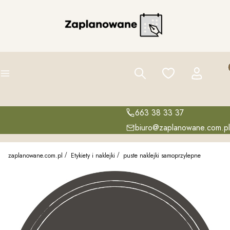
Pro
Szukaj
Ulubione
Zaloguj się
K
Menu
663 38 33 37
biuro@zaplanowane.com.pl
zaplanowane.com.pl
Etykiety i naklejki
puste naklejki samoprzylepne