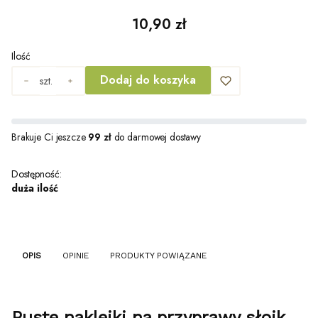
Cena
10,90 zł
Ilość
Dodaj do koszyka
szt.
Brakuje Ci jeszcze
99 zł
do darmowej dostawy
Dostępność:
duża ilość
OPIS
OPINIE
PRODUKTY POWIĄZANE
Puste naklejki na przyprawy słoik