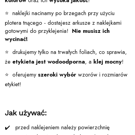
kolorów
oraz ich
wysoka jakość
!
⭐ naklejki nacinamy po brzegach przy użyciu
plotera tnącego - dostajesz arkusze z naklejkami
gotowymi do przyklejenia!
Nie musisz ich
wycinać!
⭐ drukujemy tylko na trwałych foliach, co sprawia,
że
etykieta jest wodoodporna
, a
klej mocny
!
⭐ oferujemy
szeroki wybór
wzorów i rozmiarów
etykiet!
Jak używać:
✔️ przed naklejeniem należy powierzchnię