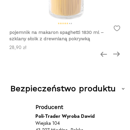
4.8
pojemnik na makaron spaghetti 1830 ml –
szklany słoik z drewnianą pokrywką
Cena
28,90 zł
Bezpieczeństwo produktu
Producent
Poli-Trader Wyroba Dawid
Wiejska 104