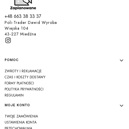
+48 663 38 33 37
Poli-Trader Dawid Wyroba
Wiejska 104
43-227 Miedźna
Linki w stopce
POMOC
ZWROTY I REKLAMACJE
CZAS I KOSZTY DOSTAWY
FORMY PŁATNOŚCI
POLITYKA PRYWATNOŚCI
REGULAMIN
MOJE KONTO
TWOJE ZAMÓWIENIA
USTAWIENIA KONTA
PRZECHOWALNIA