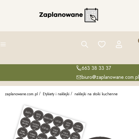
Pro
Szukaj
Ulubione
Zaloguj się
K
Menu
663 38 33 37
biuro@zaplanowane.com.pl
zaplanowane.com.pl
Etykiety i naklejki
naklejki na słoiki kuchenne