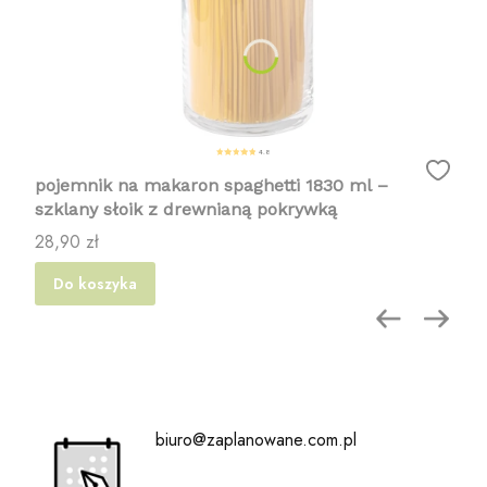
4.8
pojemnik na makaron spaghetti 1830 ml –
szklany słoik z drewnianą pokrywką
Cena
28,90 zł
Do koszyka
biuro@zaplanowane.com.pl