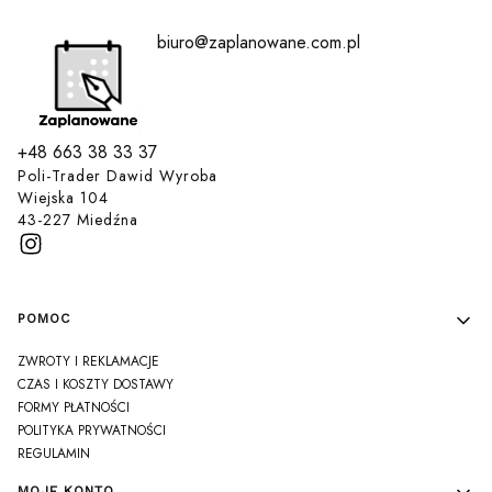
biuro@zaplanowane.com.pl
+48 663 38 33 37
Poli-Trader Dawid Wyroba
Wiejska 104
43-227 Miedźna
Linki w stopce
POMOC
ZWROTY I REKLAMACJE
CZAS I KOSZTY DOSTAWY
FORMY PŁATNOŚCI
POLITYKA PRYWATNOŚCI
REGULAMIN
MOJE KONTO