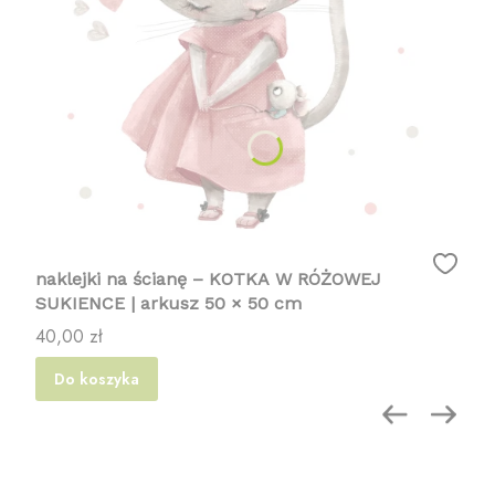
naklejki na ścianę – KOTKA W RÓŻOWEJ
SUKIENCE | arkusz 50 × 50 cm
Cena
40,00 zł
Do koszyka