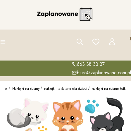
Pro
Szukaj
Ulubione
Zaloguj się
K
Menu
663 38 33 37
biuro@zaplanowane.com.pl
om.pl
Naklejki na ściany
naklejki na ścianę dla dzieci
naklejki na ścianę kotki