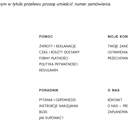
m w tytule przelewu proszę umieścić numer zamówienia.
POMOC
MOJE KON
Linki w stopce
ZWROTY I REKLAMACJE
TWOJE ZAM
CZAS I KOSZTY DOSTAWY
USTAWIENIA
FORMY PŁATNOŚCI
PRZECHOWA
POLITYKA PRYWATNOŚCI
REGULAMIN
PORADNIK
O NAS
PYTANIA I ODPOWIEDZI
KONTAKT
INSTRUKCJE NAKLEJANIA
O NAS – PR
BLOG
ZAPLANOWA
JAK KUPOWAĆ?