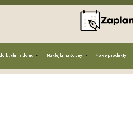
do kuchni i domu
Naklejki na ściany
Nowe produkty