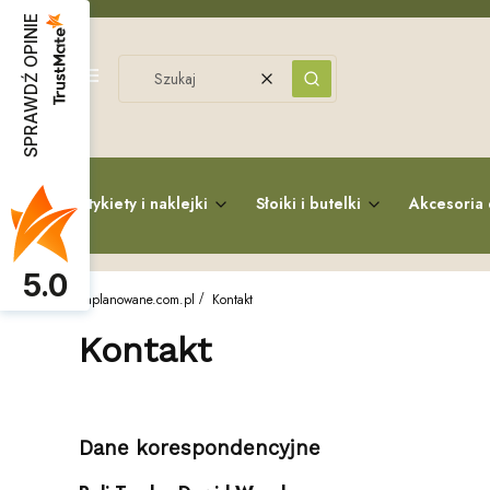
SPRAWDŹ OPINIE
Menu
Wyczyść
Szukaj
Etykiety i naklejki
Słoiki i butelki
Akcesoria 
5.0
zaplanowane.com.pl
Kontakt
Kontakt
Dane korespondencyjne