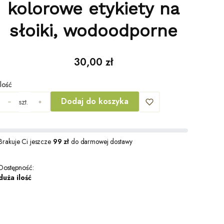
kolorowe etykiety na
słoiki, wodoodporne
Cena
30,00 zł
Ilość
Dodaj do koszyka
szt.
Brakuje Ci jeszcze
99 zł
do darmowej dostawy
Dostępność:
duża ilość