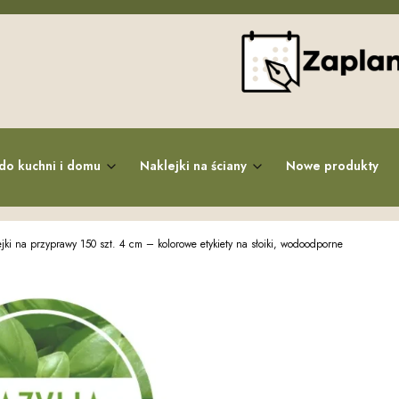
do kuchni i domu
Naklejki na ściany
Nowe produkty
ejki na przyprawy 150 szt. 4 cm – kolorowe etykiety na słoiki, wodoodporne