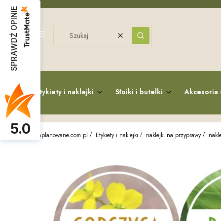
SPRAWDŹ OPINIE
Menu
Wyczyść
Szukaj
Etykiety i naklejki
Słoiki i butelki
Akcesoria 
5.0
zaplanowane.com.pl
Etykiety i naklejki
naklejki na przyprawy
nakl