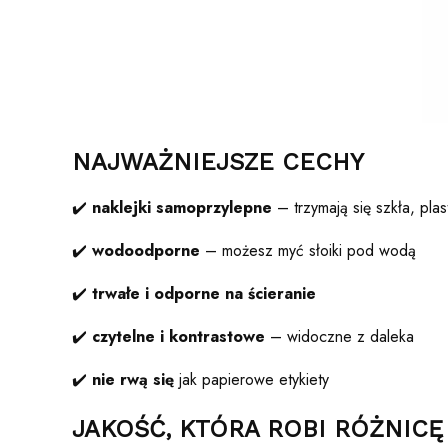
NAJWAŻNIEJSZE CECHY
✔️
naklejki samoprzylepne
– trzymają się szkła, plas
✔️
wodoodporne
– możesz myć słoiki pod wodą
✔️
trwałe i odporne na ścieranie
✔️
czytelne i kontrastowe
– widoczne z daleka
✔️
nie rwą się
jak papierowe etykiety
JAKOŚĆ, KTÓRA ROBI RÓŻNICĘ