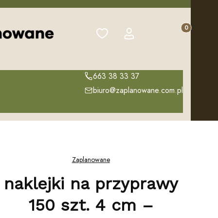
Produkty w k
Ulubione
Zaloguj się
Koszyk
663 38 33 37
biuro@zaplanowane.com.pl
Zaplanowane
naklejki na przyprawy
150 szt. 4 cm –