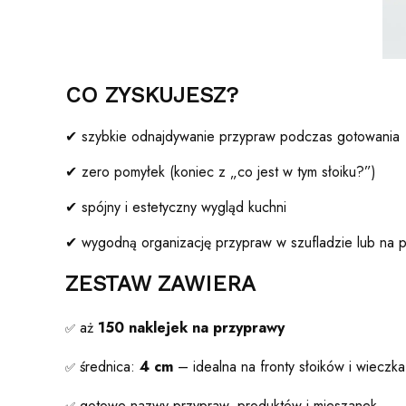
CO ZYSKUJESZ?
✔ szybkie odnajdywanie przypraw podczas gotowania
✔ zero pomyłek (koniec z „co jest w tym słoiku?”)
✔ spójny i estetyczny wygląd kuchni
✔ wygodną organizację przypraw w szufladzie lub na 
ZESTAW ZAWIERA
aż
150 naklejek na przyprawy
✅
średnica:
4 cm
– idealna na fronty słoików i wieczka
✅
gotowe nazwy przypraw, produktów i mieszanek