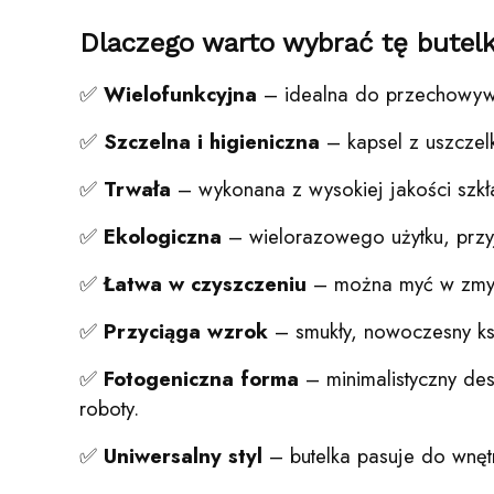
Dlaczego warto wybrać tę butel
✅
Wielofunkcyjna
– idealna do przechowywan
✅
Szczelna i higieniczna
– kapsel z uszczel
✅
Trwała
– wykonana z wysokiej jakości szkł
✅
Ekologiczna
– wielorazowego użytku, przyj
✅
Łatwa w czyszczeniu
– można myć w zmywa
✅
Przyciąga wzrok
– smukły, nowoczesny kszta
✅
Fotogeniczna forma
– minimalistyczny desi
roboty.
✅
Uniwersalny styl
– butelka pasuje do wnęt