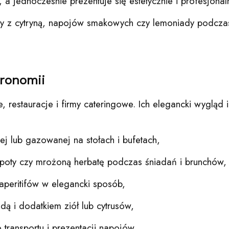
 a jednocześnie prezentuje się estetycznie i profesjonaln
z cytryną, napojów smakowych czy lemoniady podczas u
ronomii
, restauracje i firmy cateringowe. Ich elegancki wygląd 
j lub gazowanej na stołach i bufetach,
mpoty czy mrożoną herbatę podczas śniadań i brunchów,
peritifów w elegancki sposób,
dą i dodatkiem ziół lub cytrusów,
 transportu i prezentacji napojów.