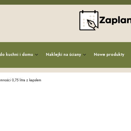
do kuchni i domu
Naklejki na ściany
Nowe produkty
mności 0,75 litra z kapslem