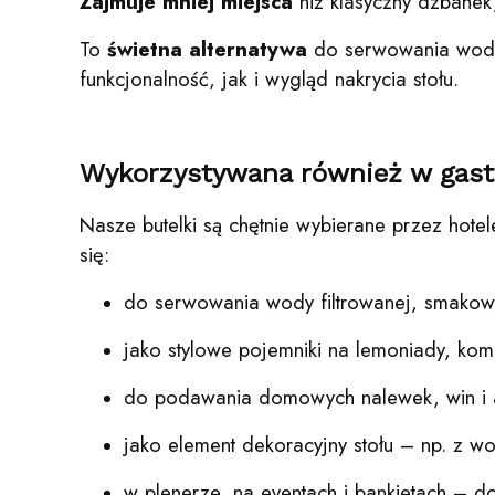
Zajmuje
mniej miejsca
niż klasyczny dzbanek,
To
świetna
alternatywa
do serwowania wody 
funkcjonalność, jak i wygląd nakrycia stołu.
Wykorzystywana również w gast
Nasze butelki są chętnie wybierane przez hotele
się:
do serwowania wody filtrowanej, smakowe
jako stylowe pojemniki na lemoniady, ko
do podawania domowych nalewek, win i a
jako element dekoracyjny stołu – np. z wo
w plenerze, na eventach i bankietach – do