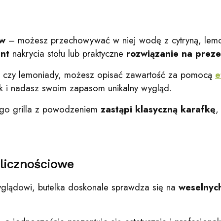
ów
– możesz przechowywać w niej wodę z cytryną, lemon
nt
nakrycia stołu lub praktyczne
rozwiązanie na preze
ina czy lemoniady, możesz opisać zawartość za pomocą
e
k i nadasz swoim zapasom unikalny wygląd.
iego grilla z powodzeniem
zastąpi klasyczną karafkę
,
olicznościowe
wyglądowi, butelka doskonale sprawdza się na
weselnych