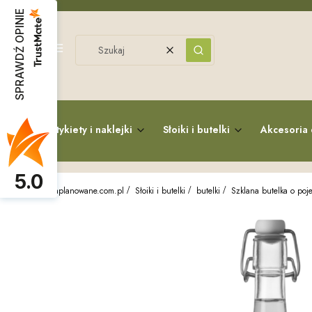
SPRAWDŹ OPINIE
Menu
Wyczyść
Szukaj
Etykiety i naklejki
Słoiki i butelki
Akcesoria 
5.0
zaplanowane.com.pl
Słoiki i butelki
butelki
Szklana butelka o poje