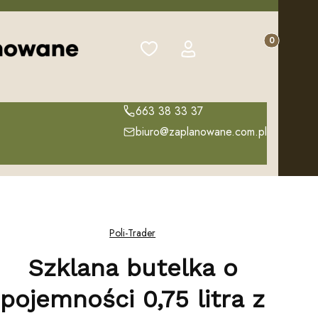
Produkty w k
Ulubione
Zaloguj się
Koszyk
663 38 33 37
biuro@zaplanowane.com.pl
Poli-Trader
Szklana butelka o
pojemności 0,75 litra z