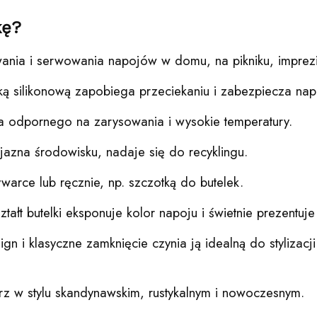
kę?
ia i serwowania napojów w domu, na pikniku, imprezie
ką silikonową zapobiega przeciekaniu i zabezpiecza na
a odpornego na zarysowania i wysokie temperatury.
azna środowisku, nadaje się do recyklingu.
rce lub ręcznie, np. szczotką do butelek.
łt butelki eksponuje kolor napoju i świetnie prezentuje s
gn i klasyczne zamknięcie czynia ją idealną do stylizac
rz w stylu skandynawskim, rustykalnym i nowoczesnym.