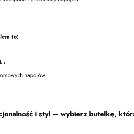
lem to:
tku
w domowych napojów
jonalność i styl – wybierz butelkę, któr