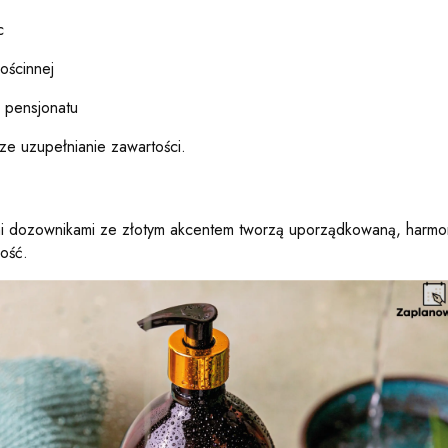
c
gościnnej
b pensjonatu
ze uzupełnianie zawartości.
ymi dozownikami ze złotym akcentem tworzą uporządkowaną, harmo
ość.