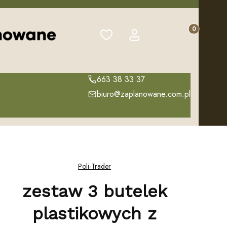
Produkty w k
Ulubione
Zaloguj się
Koszyk
663 38 33 37
biuro@zaplanowane.com.pl
Poli-Trader
zestaw 3 butelek
plastikowych z