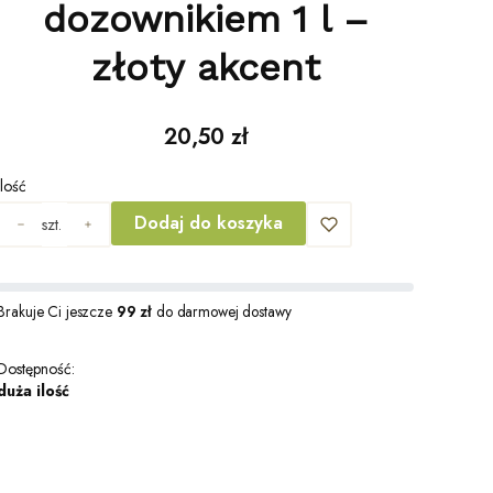
dozownikiem 1 l –
złoty akcent
Cena
20,50 zł
Ilość
Dodaj do koszyka
szt.
Brakuje Ci jeszcze
99 zł
do darmowej dostawy
Dostępność:
duża ilość