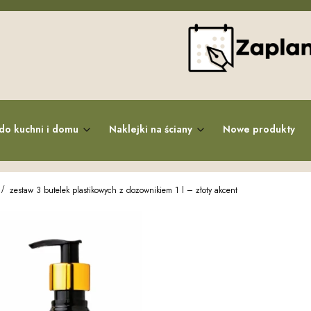
do kuchni i domu
Naklejki na ściany
Nowe produkty
zestaw 3 butelek plastikowych z dozownikiem 1 l – złoty akcent