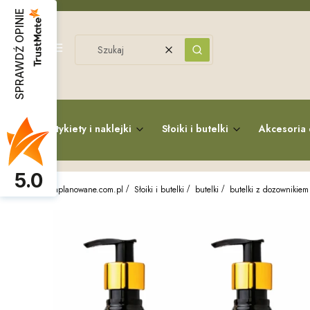
SPRAWDŹ OPINIE
Menu
Wyczyść
Szukaj
Etykiety i naklejki
Słoiki i butelki
Akcesoria 
5.0
zaplanowane.com.pl
Słoiki i butelki
butelki
butelki z dozownikiem