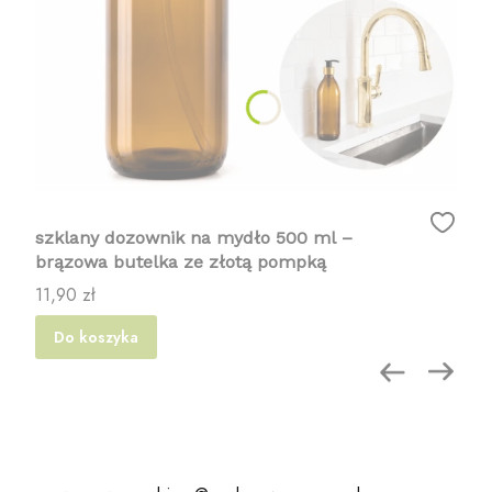
szklany dozownik na mydło 500 ml –
brązowa butelka ze złotą pompką
Cena
11,90 zł
Do koszyka