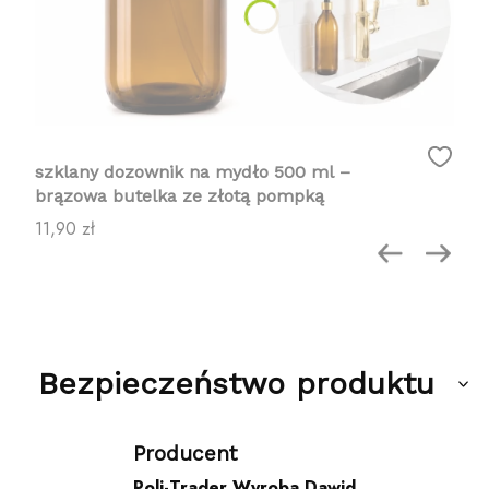
szklany dozownik na mydło 500 ml –
brązowa butelka ze złotą pompką
Cena
11,90 zł
Bezpieczeństwo produktu
Producent
Poli-Trader Wyroba Dawid