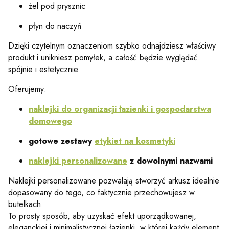
żel pod prysznic
płyn do naczyń
Dzięki czytelnym oznaczeniom szybko odnajdziesz właściwy
produkt i unikniesz pomyłek, a całość będzie wyglądać
spójnie i estetycznie.
Oferujemy:
naklejki do organizacji łazienki i gospodarstwa
domowego
gotowe zestawy
etykiet na kosmetyki
naklejki personalizowane
z dowolnymi nazwami
Naklejki personalizowane pozwalają stworzyć arkusz idealnie
dopasowany do tego, co faktycznie przechowujesz w
butelkach.
To prosty sposób, aby uzyskać efekt uporządkowanej,
eleganckiej i minimalistycznej łazienki, w której każdy element