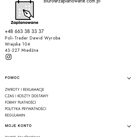
biuro@zaplanowane.com.pl
+48 663 38 33 37
Poli-Trader Dawid Wyroba
Wiejska 104
43-227 Miedźna
Linki w stopce
POMOC
ZWROTY I REKLAMACJE
CZAS I KOSZTY DOSTAWY
FORMY PŁATNOŚCI
POLITYKA PRYWATNOŚCI
REGULAMIN
MOJE KONTO