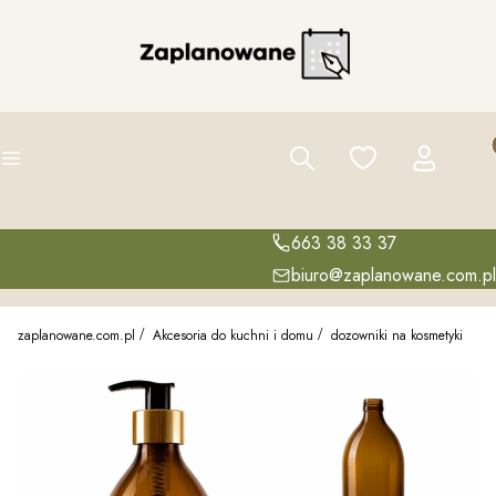
Pro
Szukaj
Ulubione
Zaloguj się
K
Menu
663 38 33 37
biuro@zaplanowane.com.pl
zaplanowane.com.pl
Akcesoria do kuchni i domu
dozowniki na kosmetyki