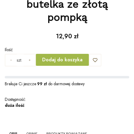
butelka ze złotą
pompką
Cena
12,90 zł
Ilość
Dodaj do koszyka
szt.
Brakuje Ci jeszcze
99 zł
do darmowej dostawy
Dostępność:
duża ilość
OPIS
OPINIE
PRODUKTY POWIĄZANE