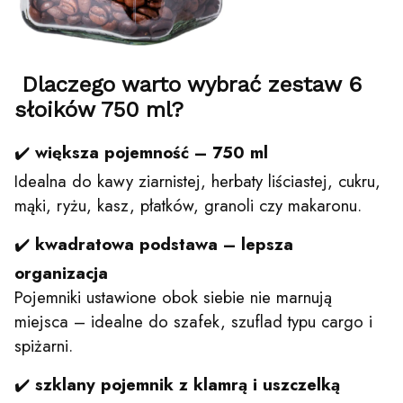
Dlaczego warto wybrać zestaw 6
słoików 750 ml?
✔️
większa pojemność – 750 ml
Idealna do kawy ziarnistej, herbaty liściastej, cukru,
mąki, ryżu, kasz, płatków, granoli czy makaronu.
✔️
kwadratowa podstawa – lepsza
organizacja
Pojemniki ustawione obok siebie nie marnują
miejsca – idealne do szafek, szuflad typu cargo i
spiżarni.
✔️
szklany pojemnik z klamrą i uszczelką