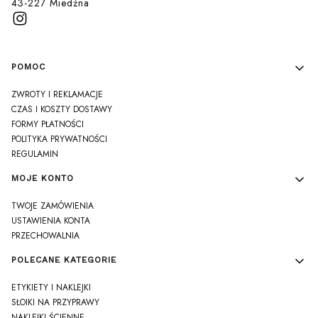
43-227 Miedźna
Linki w stopce
POMOC
ZWROTY I REKLAMACJE
CZAS I KOSZTY DOSTAWY
FORMY PŁATNOŚCI
POLITYKA PRYWATNOŚCI
REGULAMIN
MOJE KONTO
TWOJE ZAMÓWIENIA
USTAWIENIA KONTA
PRZECHOWALNIA
POLECANE KATEGORIE
ETYKIETY I NAKLEJKI
SŁOIKI NA PRZYPRAWY
NAKLEJKI ŚCIENNE