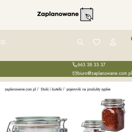
Pro
Szukaj
Ulubione
Zaloguj się
K
Menu
663 38 33 37
biuro@zaplanowane.com.pl
zaplanowane.com.pl
Słoiki i butelki
pojemniki na produkty sypkie