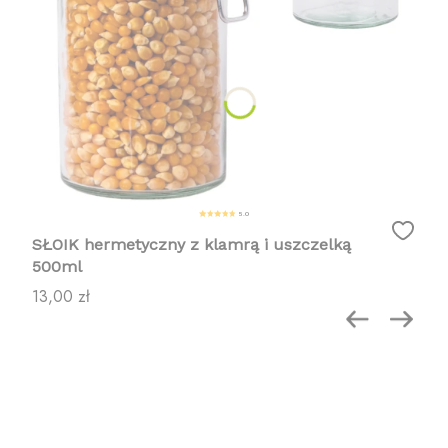
5.0
SŁOIK hermetyczny z klamrą i uszczelką
500ml
Cena
13,00 zł