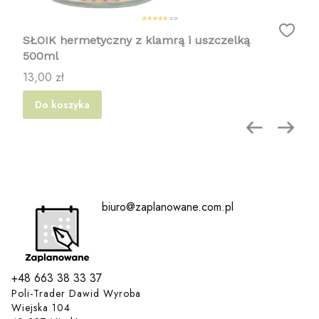
5.0
SŁOIK hermetyczny z klamrą i uszczelką
500ml
Cena
13,00 zł
Do koszyka
biuro@zaplanowane.com.pl
+48 663 38 33 37
Poli-Trader Dawid Wyroba
Wiejska 104