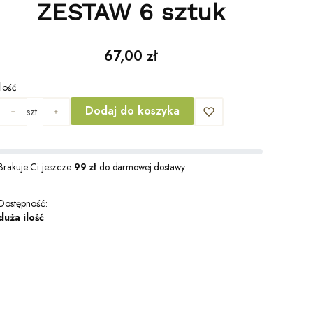
ZESTAW 6 sztuk
Cena
67,00 zł
Ilość
Dodaj do koszyka
szt.
Brakuje Ci jeszcze
99 zł
do darmowej dostawy
Dostępność:
duża ilość