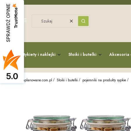
SPRAWDŹ OPINIE
Menu
Wyczyść
Szukaj
Etykiety i naklejki
Słoiki i butelki
Akcesoria 
5.0
zaplanowane.com.pl
Słoiki i butelki
pojemniki na produkty sypkie