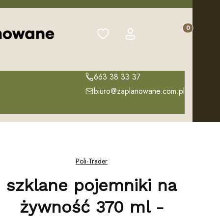
Produkty w k
Ulubione
Zaloguj się
Koszyk
663 38 33 37
biuro@zaplanowane.com.pl
Poli-Trader
szklane pojemniki na
żywność 370 ml -