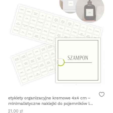
etykiety organizacyjne kremowe 4x4 cm –
minimalistyczne naklejki do pojemników i
organizacji domu 96 nazw
Cena
21,00 zł