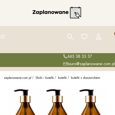
Pro
Szukaj
Ulubione
Zaloguj się
K
Menu
663 38 33 37
biuro@zaplanowane.com.pl
zaplanowane.com.pl
Słoiki i butelki
butelki
butelki z dozownikiem