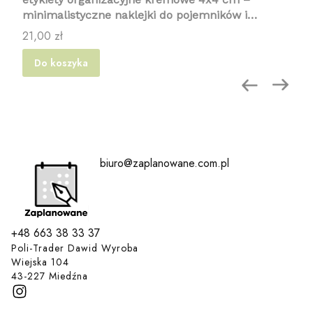
minimalistyczne naklejki do pojemników i
organizacji domu 96 nazw
Cena
21,00 zł
Do koszyka
biuro@zaplanowane.com.pl
+48 663 38 33 37
Poli-Trader Dawid Wyroba
Wiejska 104
43-227 Miedźna