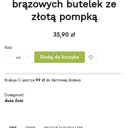
brązowych butelek ze
złotą pompką
Cena
35,90 zł
Ilość
Dodaj do koszyka
szt.
Brakuje Ci jeszcze
99 zł
do darmowej dostawy
Dostępność:
duża ilość
OPIS
OPINIE
PRODUKTY POWIĄZANE