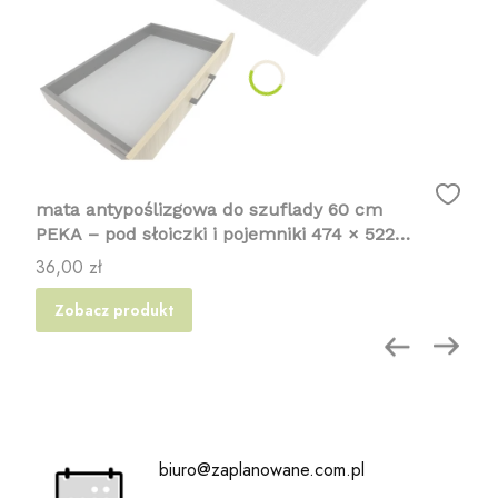
mata antypoślizgowa do szuflady 60 cm
PEKA – pod słoiczki i pojemniki 474 × 522
mm
Cena
36,00 zł
Zobacz produkt
biuro@zaplanowane.com.pl