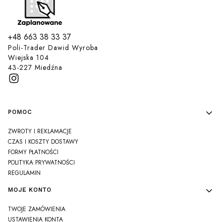
+48 663 38 33 37
Poli-Trader Dawid Wyroba
Wiejska 104
43-227 Miedźna
Linki w stopce
POMOC
ZWROTY I REKLAMACJE
CZAS I KOSZTY DOSTAWY
FORMY PŁATNOŚCI
POLITYKA PRYWATNOŚCI
REGULAMIN
MOJE KONTO
TWOJE ZAMÓWIENIA
USTAWIENIA KONTA