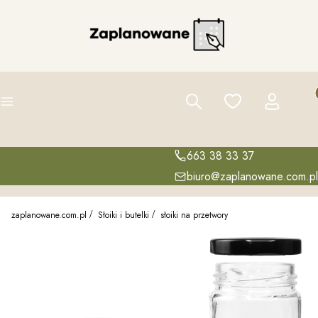
Pro
Szukaj
Ulubione
Zaloguj się
K
Menu
663 38 33 37
biuro@zaplanowane.com.pl
zaplanowane.com.pl
Słoiki i butelki
słoiki na przetwory