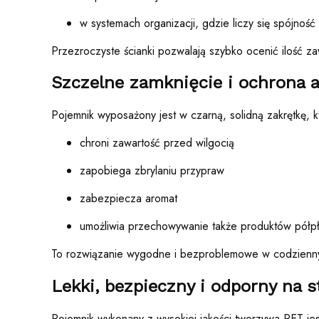
w systemach organizacji, gdzie liczy się spójnoś
Przezroczyste ścianki pozwalają szybko ocenić ilość z
Szczelne zamknięcie i ochrona 
Pojemnik wyposażony jest w czarną, solidną zakrętkę, k
chroni zawartość przed wilgocią
zapobiega zbrylaniu przypraw
zabezpiecza aromat
umożliwia przechowywanie także produktów półp
To rozwiązanie wygodne i bezproblemowe w codzienn
Lekki, bezpieczny i odporny na s
Pojemnik wykonany z wysokiej jakości tworzywa PET jes