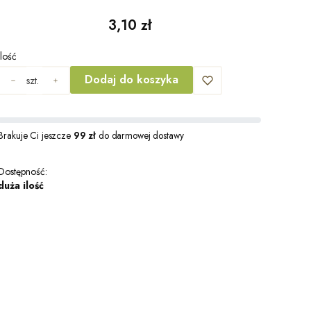
Cena
3,10 zł
Ilość
Dodaj do koszyka
szt.
Brakuje Ci jeszcze
99 zł
do darmowej dostawy
Dostępność:
duża ilość