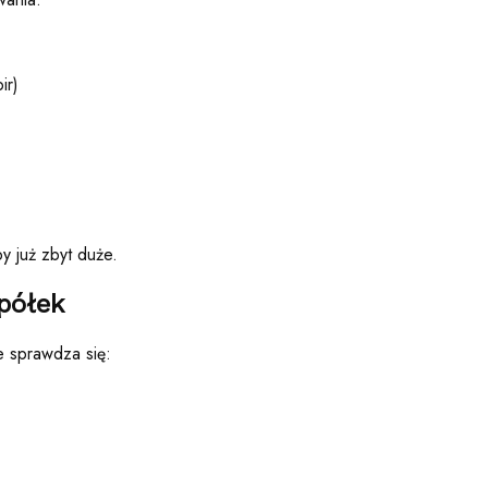
ir)
y już zbyt duże.
 półek
e sprawdza się: