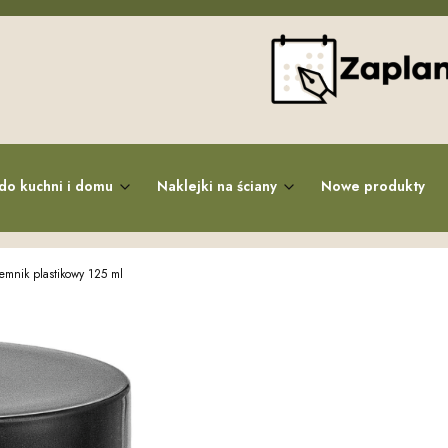
do kuchni i domu
Naklejki na ściany
Nowe produkty
emnik plastikowy 125 ml