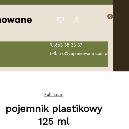
Produkty w k
Ulubione
Zaloguj się
Koszyk
663 38 33 37
biuro@zaplanowane.com.pl
Poli-Trader
pojemnik plastikowy
125 ml