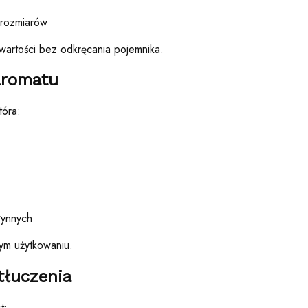
ć rozmiarów
awartości bez odkręcania pojemnika.
aromatu
tóra:
łynnych
ym użytkowaniu.
tłuczenia
t: