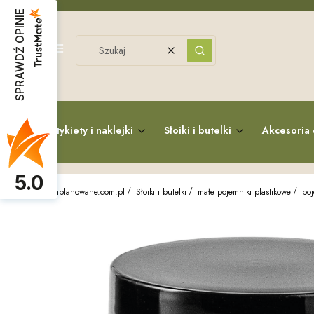
SPRAWDŹ OPINIE
Menu
Wyczyść
Szukaj
Etykiety i naklejki
Słoiki i butelki
Akcesoria 
5.0
zaplanowane.com.pl
Słoiki i butelki
małe pojemniki plastikowe
poj