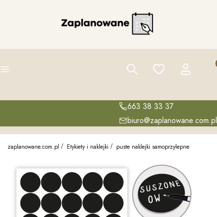
Pro
Szukaj
Ulubione
Zaloguj się
K
Menu
663 38 33 37
biuro@zaplanowane.com.pl
zaplanowane.com.pl
Etykiety i naklejki
puste naklejki samoprzylepne