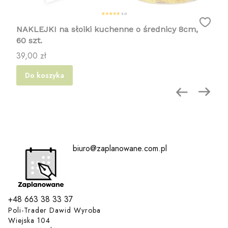
5.0
NAKLEJKI na słoiki kuchenne o średnicy 8cm,
60 szt.
Cena
39,00 zł
Do koszyka
biuro@zaplanowane.com.pl
+48 663 38 33 37
Poli-Trader Dawid Wyroba
Wiejska 104