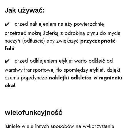
Jak używać:
✔️ przed naklejeniem należy powierzchnię
przetrzeć mokrą ścierką z odrobiną płynu do mycia
naczyń (odtłuścić) aby zwiększyć
przyczepność
folii
✔️ przed odklejeniem etykiet warto odkleić od
warstwy transportowej tło spomiędzy etykiet, dzięki
czemu pojedyncze
naklejki odkleisz w mgnieniu
oka!
wielofunkcyjność
Istnieje wiele innych sposobów na wykorzystanie