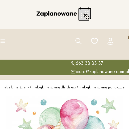
Pro
Szukaj
Ulubione
Zaloguj się
K
Menu
663 38 33 37
biuro@zaplanowane.com.pl
Naklejki na ściany
naklejki na ścianę dla dzieci
naklejki na ścianę jednorożce