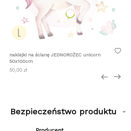
naklejki na ścianę JEDNOROŻEC unicorn
50x100cm
Cena
50,00 zł
Bezpieczeństwo produktu
Producent