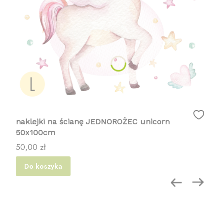
naklejki na ścianę JEDNOROŻEC unicorn
50x100cm
Cena
50,00 zł
Do koszyka