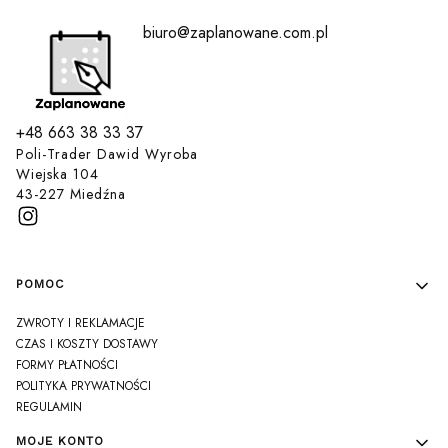
biuro@zaplanowane.com.pl
+48 663 38 33 37
Poli-Trader Dawid Wyroba
Wiejska 104
43-227 Miedźna
Linki w stopce
POMOC
ZWROTY I REKLAMACJE
CZAS I KOSZTY DOSTAWY
FORMY PŁATNOŚCI
POLITYKA PRYWATNOŚCI
REGULAMIN
MOJE KONTO