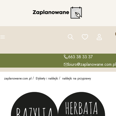
Pro
Szukaj
Ulubione
Zaloguj się
K
Menu
663 38 33 37
biuro@zaplanowane.com.pl
zaplanowane.com.pl
Etykiety i naklejki
naklejki na przyprawy