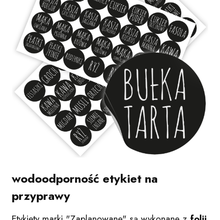
wodoodporność etykiet na
przyprawy
Etykiety marki "Zaplanowane" są wykonane z
folii