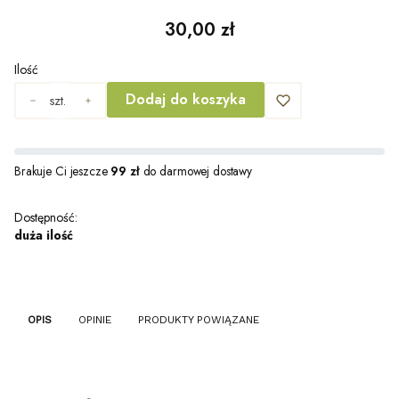
Cena
30,00 zł
Ilość
Dodaj do koszyka
szt.
Brakuje Ci jeszcze
99 zł
do darmowej dostawy
Dostępność:
duża ilość
OPIS
OPINIE
PRODUKTY POWIĄZANE