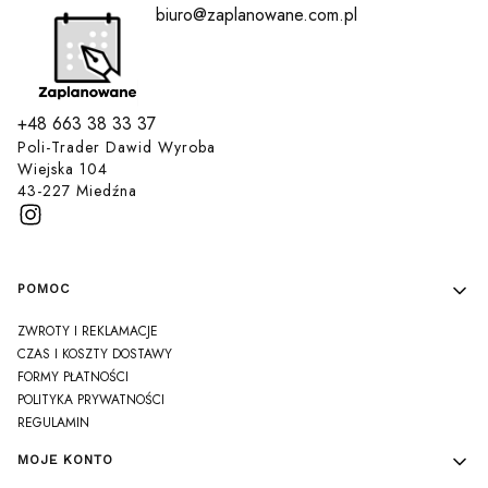
biuro@zaplanowane.com.pl
+48 663 38 33 37
Poli-Trader Dawid Wyroba
Wiejska 104
43-227 Miedźna
Linki w stopce
POMOC
ZWROTY I REKLAMACJE
CZAS I KOSZTY DOSTAWY
FORMY PŁATNOŚCI
POLITYKA PRYWATNOŚCI
REGULAMIN
MOJE KONTO