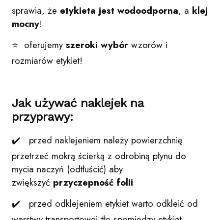
sprawia, że
etykieta jest wodoodporna
, a
klej
mocny
!
⭐ oferujemy
szeroki wybór
wzorów i
rozmiarów etykiet!
Jak używać naklejek na
przyprawy:
✔️ przed naklejeniem należy powierzchnię
przetrzeć mokrą ścierką z odrobiną płynu do
mycia naczyń (odtłuścić) aby
zwiększyć
przyczepność folii
✔️ przed odklejeniem etykiet warto odkleić od
warstwy transportowej tło spomiędzy etykiet,