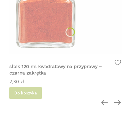
słoik 120 ml kwadratowy na przyprawy –
czarna zakrętka
Cena
2,80 zł
Do koszyka