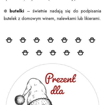
❄️
butelki
– świetnie nadają się do podpisania
butelek z domowym winem, nalewkami lub likierami.
⛄ ⛄ ⛄ ⛄ ⛄ ⛄ ⛄
⛄ ⛄ ⛄ ⛄ ⛄