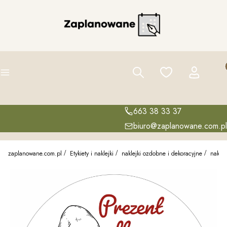
Pro
Szukaj
Ulubione
Zaloguj się
K
Menu
663 38 33 37
biuro@zaplanowane.com.pl
zaplanowane.com.pl
Etykiety i naklejki
naklejki ozdobne i dekoracyjne
naklej