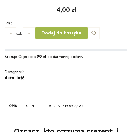
Cena
4,00 zł
Ilość
Dodaj do koszyka
szt.
Brakuje Ci jeszcze
99 zł
do darmowej dostawy
Dostępność:
duża ilość
OPIS
OPINIE
PRODUKTY POWIĄZANE
Oznacz, kto otrzyma prezent, i