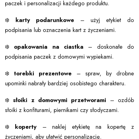
paczek i personalizacji każdego produktu.
❄️
karty podarunkowe
– użyj etykiet do
podpisania lub oznaczenia kart z życzeniami.
❄️
opakowania na ciastka
– doskonałe do
podpisania paczek z domowymi wypiekami.
❄️
torebki prezentowe
– spraw, by drobne
upominki nabrały bardziej osobistego charakteru.
❄️
słoiki z domowymi przetworami
– ozdób
słoiki z konfiturami, piernikami czy słodyczami.
❄️
koperty
– naklej etykietę na kopertę z
życzeniami, aby ułatwić personalizację.