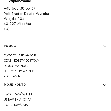
+48 663 38 33 37
Poli-Trader Dawid Wyroba
Wiejska 104
43-227 Miedźna
Linki w stopce
POMOC
ZWROTY I REKLAMACJE
CZAS I KOSZTY DOSTAWY
FORMY PŁATNOŚCI
POLITYKA PRYWATNOŚCI
REGULAMIN
MOJE KONTO
TWOJE ZAMÓWIENIA
USTAWIENIA KONTA
PRZECHOWALNIA