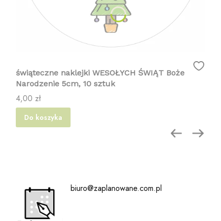
świąteczne naklejki WESOŁYCH ŚWIĄT Boże
Narodzenie 5cm, 10 sztuk
Cena
4,00 zł
Do koszyka
biuro@zaplanowane.com.pl