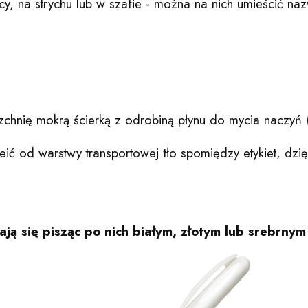
y, na strychu lub w szafie - można na nich umieścić naz
chnię mokrą ścierką z odrobiną płynu do mycia naczyń (
eić od warstwy transportowej tło spomiędzy etykiet, dz
zają się pisząc po nich białym, złotym lub srebr