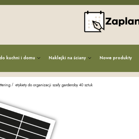
do kuchni i domu
Naklejki na ściany
Nowe produkty
ttering
etykiety do organizacji szafy garderoby 40 sztuk