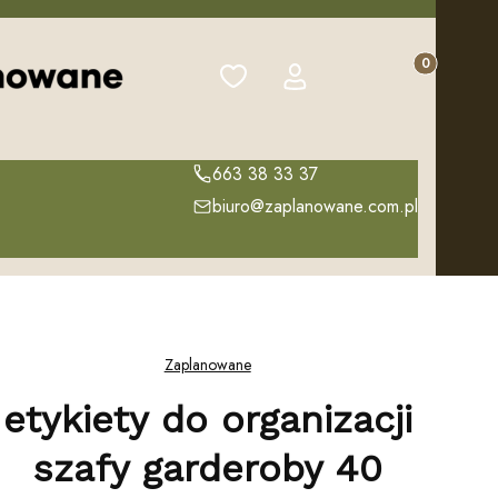
Produkty w k
Ulubione
Zaloguj się
Koszyk
663 38 33 37
biuro@zaplanowane.com.pl
Zaplanowane
etykiety do organizacji
szafy garderoby 40