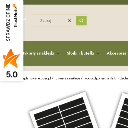
SPRAWDŹ OPINIE
Menu
Wyczyść
Szukaj
Etykiety i naklejki
Słoiki i butelki
Akcesoria 
5.0
zaplanowane.com.pl
Etykiety i naklejki
wodoodporne naklejki - declu