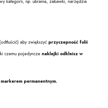
wy kategorii, np. ubrania, zabawki, narzędzia
odtłuścić) aby zwiększyć
przyczepność folii
ięki czemu pojedyncze
naklejki odkleisz w
nym markerem permanentnym.