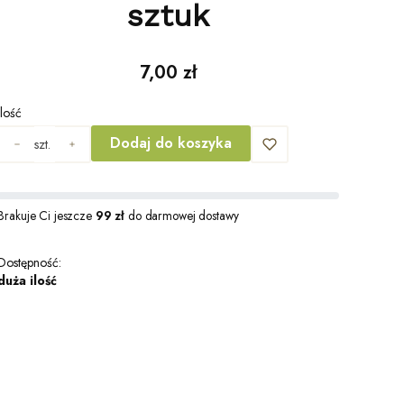
sztuk
Cena
7,00 zł
Ilość
Dodaj do koszyka
szt.
Brakuje Ci jeszcze
99 zł
do darmowej dostawy
Dostępność:
duża ilość