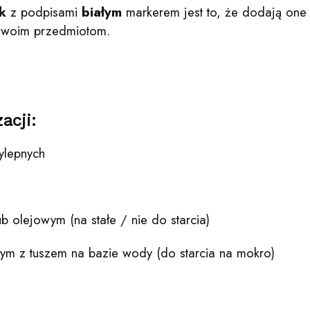
k
z podpisami
białym
markerem jest to, że dodają on
 swoim przedmiotom.
acji:
lepnych
b olejowym (na stałe / nie do starcia)
nym z tuszem na bazie wody (do starcia na mokro)