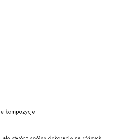
lne kompozycje
e, ale stwórz spójną dekorację na różnych