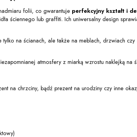
 nadmiaru folii, co gwarantuje
perfekcyjny kształt i de
ła ściennego lub graffiti. Ich uniwersalny design spraw
 tylko na ścianach, ale także na meblach, drzwiach cz
iezapomnianej atmosfery z miarką wzrostu naklejką na 
ent na chrzciny, bądź prezent na urodziny czy inne okaz
ktowy)