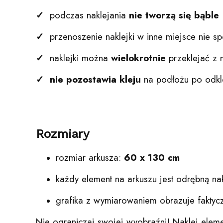
✓
podczas naklejania
nie tworzą się bąble
✓
przenoszenie naklejki w inne miejsce nie sp
✓
naklejki można
wielokrotnie
przeklejać z 
✓
nie pozostawia kleju
na podłożu po odkl
Rozmiary
rozmiar arkusza:
60 x 130 cm
każdy element na arkuszu jest odrębną na
grafika z wymiarowaniem obrazuje faktyc
Nie ograniczaj swojej wyobraźni! Naklej elemen