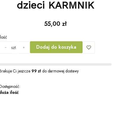
dzieci KARMNIK
Cena
55,00 zł
Ilość
Dodaj do koszyka
szt.
Brakuje Ci jeszcze
99 zł
do darmowej dostawy
Dostępność:
duża ilość