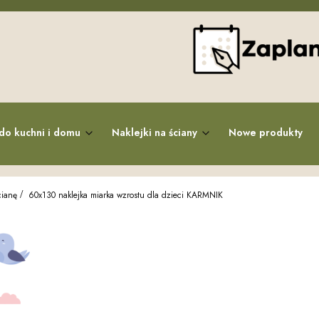
do kuchni i domu
Naklejki na ściany
Nowe produkty
cianę
60x130 naklejka miarka wzrostu dla dzieci KARMNIK