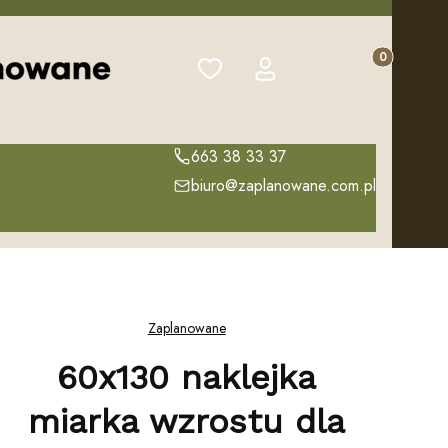
Produkty w k
Ulubione
Zaloguj się
Koszyk
663 38 33 37
biuro@zaplanowane.com.pl
Zaplanowane
60x130 naklejka
miarka wzrostu dla