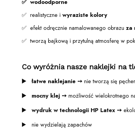
✅ wodoodporne
✅ realistyczne i
wyraziste kolory
✅ efekt odręcznie namalowanego obrazu
za 
✅ tworzą bajkową i przytulną atmosferę w pok
Co wyróżnia nasze naklejki na tl
▶️ łatwe naklejanie
➙
nie tworzą się pęche
▶️ mocny klej ➙
możliwość wielokrotnego nak
▶️ wydruk w t
echnologii HP Latex
➙
ekolo
▶️ nie wydzielają zapachów