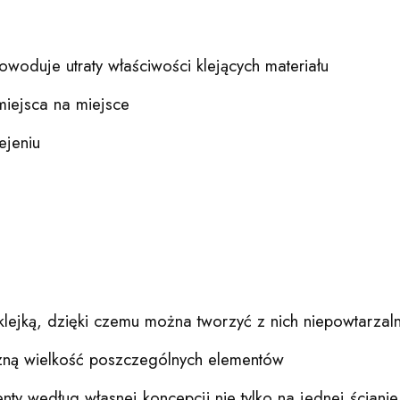
owoduje utraty właściwości klejących materiału
miejsca na miejsce
ejeniu
klejką, dzięki czemu można tworzyć z nich niepowtarza
zną wielkość poszczególnych elementów
ty według własnej koncepcji nie tylko na jednej ściani