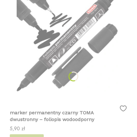
marker permanentny czarny TOMA
dwustronny – foliopis wodoodporny
Cena
5,90 zł