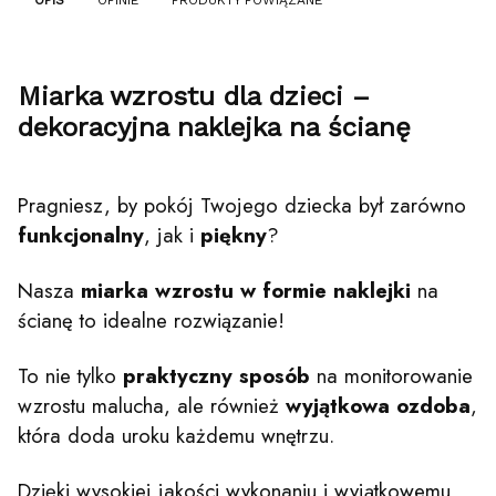
OPIS
OPINIE
PRODUKTY POWIĄZANE
Miarka wzrostu dla dzieci –
dekoracyjna naklejka na ścianę
Pragniesz, by pokój Twojego dziecka był zarówno
funkcjonalny
, jak i
piękny
?
Nasza
miarka wzrostu w formie naklejki
na
ścianę to idealne rozwiązanie!
To nie tylko
praktyczny
sposób
na monitorowanie
wzrostu malucha, ale również
wyjątkowa ozdoba
,
która doda uroku każdemu wnętrzu.
Dzięki wysokiej jakości wykonaniu i wyjątkowemu