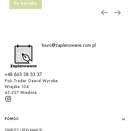
Do koszyka
biuro@zaplanowane.com.pl
+48 663 38 33 37
Poli-Trader Dawid Wyroba
Wiejska 104
43-227 Miedźna
Linki w stopce
POMOC
ZWROTY I REKLAMACJE