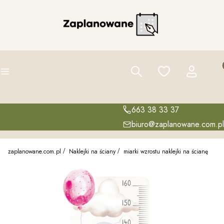
Pro
Szukaj
Ulubione
Zaloguj się
K
Menu
663 38 33 37
biuro@zaplanowane.com.pl
zaplanowane.com.pl
Naklejki na ściany
miarki wzrostu naklejki na ścianę