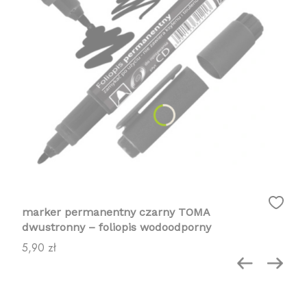
marker permanentny czarny TOMA
dwustronny – foliopis wodoodporny
Cena
5,90 zł