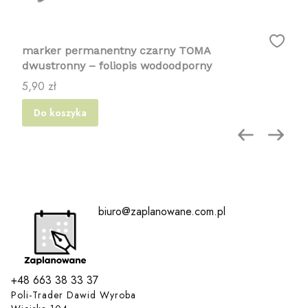
marker permanentny czarny TOMA
dwustronny – foliopis wodoodporny
Cena
5,90 zł
Do koszyka
biuro@zaplanowane.com.pl
+48 663 38 33 37
Poli-Trader Dawid Wyroba