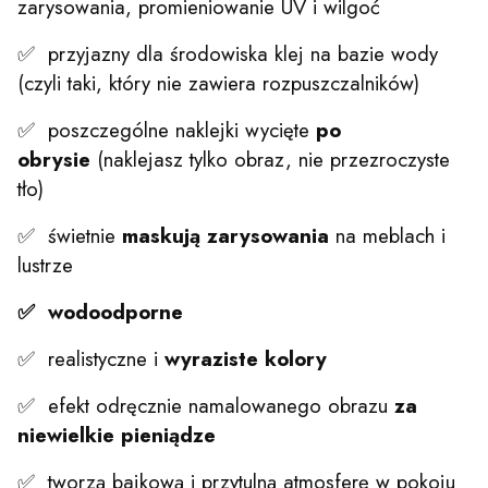
zarysowania, promieniowanie UV i wilgoć
✅ przyjazny dla środowiska klej na bazie wody
(czyli taki, który nie zawiera rozpuszczalników)
✅ poszczególne naklejki wycięte
po
obrysie
(naklejasz tylko obraz, nie przezroczyste
tło)
✅ świetnie
maskują zarysowania
na meblach i
lustrze
✅ wodoodporne
✅ realistyczne i
wyraziste kolory
✅ efekt odręcznie namalowanego obrazu
za
niewielkie pieniądze
✅ tworzą bajkową i przytulną atmosferę w pokoju