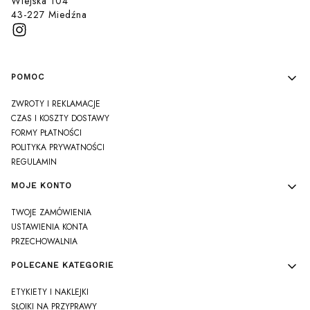
Wiejska 104
43-227 Miedźna
Linki w stopce
POMOC
ZWROTY I REKLAMACJE
CZAS I KOSZTY DOSTAWY
FORMY PŁATNOŚCI
POLITYKA PRYWATNOŚCI
REGULAMIN
MOJE KONTO
TWOJE ZAMÓWIENIA
USTAWIENIA KONTA
PRZECHOWALNIA
POLECANE KATEGORIE
ETYKIETY I NAKLEJKI
SŁOIKI NA PRZYPRAWY