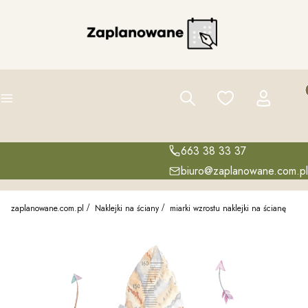
Pro
Szukaj
Ulubione
Zaloguj się
K
Menu
663 38 33 37
biuro@zaplanowane.com.pl
zaplanowane.com.pl
Naklejki na ściany
miarki wzrostu naklejki na ścianę