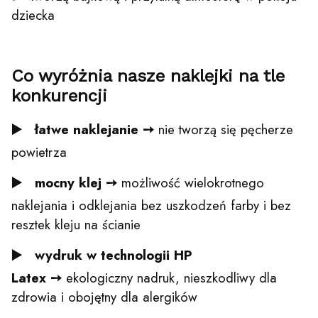
dziecka
Co wyróżnia nasze naklejki na tle
konkurencji
▶️ łatwe naklejanie
➙
nie tworzą się pęcherze
powietrza
▶️ mocny klej ➙
możliwość wielokrotnego
naklejania i odklejania bez uszkodzeń farby i bez
resztek kleju na ścianie
▶️ wydruk w t
echnologii HP
Latex
➙
ekologiczny nadruk, nieszkodliwy dla
zdrowia i obojętny dla alergików