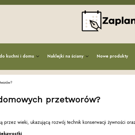
do kuchni i domu
Naklejki na ściany
Nowe produkty
etworów?
ia domowych przetworów?
przez wieki, ukazującą rozwój technik konserwacji żywności oraz w
ciekawostki