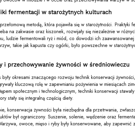
ki fermentacji w starożytnych kulturach
przełomową metodą, która pojawiła się w starożytności. Praktyki fe
leba na zakwasie oraz kiszonek, rozwijały się niezależnie w różny
mu, ludzie fermentowali ryż i miód, co dowodzi ich zaawansowanej
warzyw, takie jak kapusta czy ogórki, było powszechne w starożytny
 i przechowywanie żywności w średniowieczu
s były okresami znaczącego rozwoju technik konserwacji żywnośc
grywały kluczową rolę w zapewnianiu pożywienia w miesiącach zi
pem społecznym i technologicznym, techniki konserwacji stawały 
 stały się integralną częścią diety.
ie, konserwacja żywności była niezbędna dla przetrwania, zwłasz
uktów był ograniczony. Suszenie, solenie, wędzenie oraz ferment
arzywa, owoce, mięso i ryby były konserwowane, aby zapewnić z