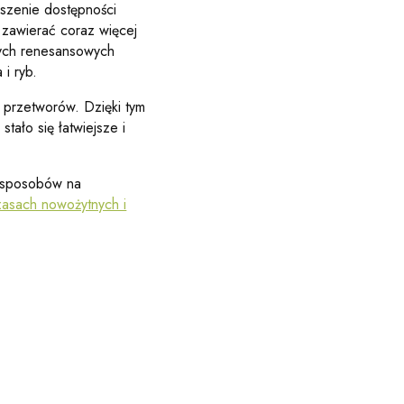
kszenie dostępności
y zawierać coraz więcej
zych renesansowych
i ryb.
ci przetworów. Dzięki tym
tało się łatwiejsze i
i sposobów na
asach nowożytnych i