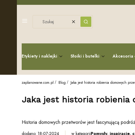
Menu
Wyczyść
Szukaj
Etykiety i naklejki
Słoiki i butelki
Akcesoria 
zaplanowane.com.pl
Blog
Jaka jest historia robienia domowych prz
Jaka jest historia robien
Historia domowych przetworów jest fascynującą podróżą 
dodano: 18-07-2024
w kategorii
Pomysły, inspiracje, 