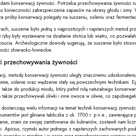
ami konserwacji żywności. Potrzeba przechowywania żywności na
z konieczności zabezpieczenia zapasów na okresy głodu i zimy. 
e próby konserwacji polegały na suszeniu, soleniu oraz fermentacj
rach, suszenie było jedną z najprostszych i najstarszych metod p
ryby były wystawiane na działanie słońca lub wiatru, co pozwalało
ucia. Archeologiczne dowody sugerują, że suszenie było stoso
ości zbieracko-łowieckie.
ki przechowywania żywności
cji, metody konserwacji żywności uległy znacznemu udoskonaleniu
ymie, solenie oraz wędzenie stały się powszechnymi technikami. Eg
a także do produkcji miodu, który pełnił rolę naturalnego konserwa
a także przechowywali oliwki i inne owoce w oliwie, co zapobiegał
ki dostarczają wielu informacji na temat technik konserwacji żywno
umentów jest gliniana tabliczka z ok. 1700 r. p.n.e., zawierająca 
anie, znani ze swojej zamiłowania do kulinariów, zostawili nam lic
. Apicius, rzymski autor jednego z najstarszych zachowanych pod
ji owoców w miodzie i w occie oraz przechowywania warzyw w sol