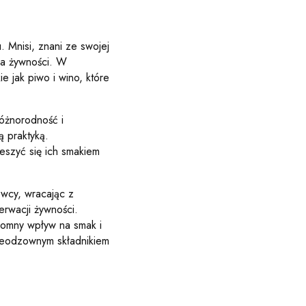
. Mnisi, znani ze swojej
ia żywności. W
 jak piwo i wino, które
różnorodność i
 praktyką.
eszyć się ich smakiem
owcy, wracając z
erwacji żywności.
romny wpływ na smak i
nieodzownym składnikiem