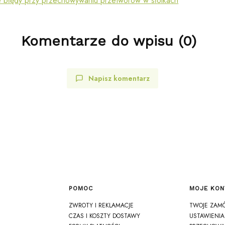
e błędy przy przechowywaniu przetworów w słoikach
Komentarze do wpisu (0)
Napisz komentarz
POMOC
MOJE KON
Linki w stopce
ZWROTY I REKLAMACJE
TWOJE ZAM
CZAS I KOSZTY DOSTAWY
USTAWIENIA