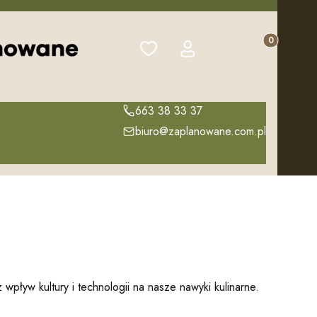
Produkty w k
Ulubione
Zaloguj się
Koszyk
663 38 33 37
biuro@zaplanowane.com.pl
pływ kultury i technologii na nasze nawyki kulinarne.