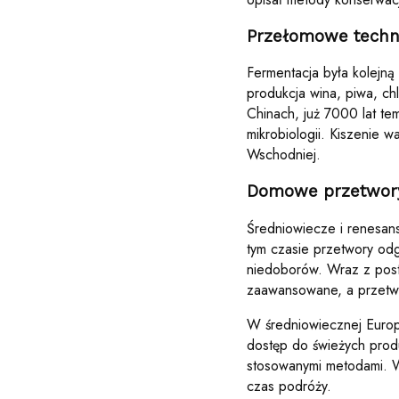
Przełomowe techni
Fermentacja była kolejną 
produkcja wina, piwa, ch
Chinach, już 7000 lat te
mikrobiologii. Kiszenie 
Wschodniej.
Domowe przetwory
Średniowiecze i renesan
tym czasie przetwory od
niedoborów. Wraz z postę
zaawansowane, a przetwory
W średniowiecznej Europ
dostęp do świeżych prod
stosowanymi metodami. W
czas podróży.