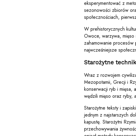
eksperymentować z metod
sezonowości zbiorów ora
społecznościach, pierwsz
W prehistorycznych kultu
Owoce, warzywa, mięso i 
zahamowanie procesów ps
najwcześniejsze społeczn
Starożytne techni
Wraz z rozwojem cywiliza
Mezopotamii, Grecji i Rz
konserwacji ryb i mięsa, 
wędzili mięso oraz ryby, 
Starożytne teksty i zapis
jednym z najstarszych dok
kapustę. Starożytni Rzymi
przechowywania żywności
opisał metody konserwac