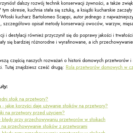
rzyniósł dalszy rozwój technik konserwacji żywności, a także zwię
tym okresie, kuchnia stała się sztuką, a książki kucharskie zaczęł
 Włoski kucharz Bartolomeo Scappi, autor jednego z najważniejs
h, szczegółowo opisał metody konserwacji owoców, warzyw, mięsa 
ji i destylacji również przyczynił się do poprawy jakości i trwałoś
ały się bardziej różnorodne i wyrafinowane, a ich przechowywanie s
ierwszą częścią naszych rozważań o historii domowych przetworów 
. Tutaj znajdziesz cześć drugą:
Rola przetworów domowych w cz
uły:
dni słoik na przetwory?
 - jakie korzyści daje używanie słoików na przetwory?
oiki na przetwory przed użyciem?
e błędy przy przechowywaniu przetworów w słoikach
 na przechowywanie słoików z przetworami