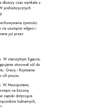
 dłuższy czas wynikała z
W prehistorycznych
i.
rzechowywania żywności.
 na usunięcie wilgoci i
wane już przez
. W starożytnym Egipcie,
ipcjanie stosowali sól do
ntu. Grecy i Rzymianie
o ich psuciu.
ści. W Mezopotamii,
przepis na kiszoną
zne zapiski dotyczące
ręczników kulinarnych,
i.