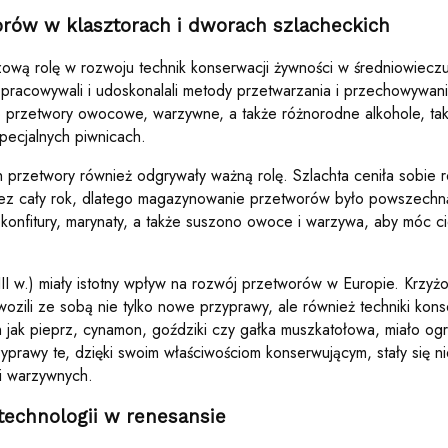
rów w klasztorach i dworach szlacheckich
zową rolę w rozwoju technik konserwacji żywności w średniowieczu
 opracowywali i udoskonalali metody przetwarzania i przechowywan
przetwory owocowe, warzywne, a także różnorodne alkohole, takie
ecjalnych piwnicach.
 przetwory również odgrywały ważną rolę. Szlachta ceniła sobie 
ez cały rok, dlatego magazynowanie przetworów było powszechną
onfitury, marynaty, a także suszono owoce i warzywa, aby móc ci
I w.) miały istotny wpływ na rozwój przetworów w Europie. Krzyż
ozili ze sobą nie tylko nowe przyprawy, ale również techniki kons
 jak pieprz, cynamon, goździki czy gałka muszkatołowa, miało og
yprawy te, dzięki swoim właściwościom konserwującym, stały się 
i warzywnych.
technologii w renesansie