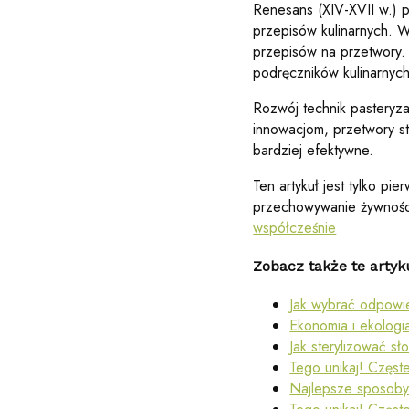
Renesans (XIV-XVII w.) p
przepisów kulinarnych. W 
przepisów na przetwory.
podręczników kulinarnyc
Rozwój technik pasteryzac
innowacjom, przetwory st
bardziej efektywne.
Ten artykuł jest tylko p
przechowywanie żywności
współcześnie
Zobacz także te artyk
Jak wybrać odpowie
Ekonomia i ekologia
Jak sterylizować sł
Tego unikaj! Częst
Najlepsze sposoby