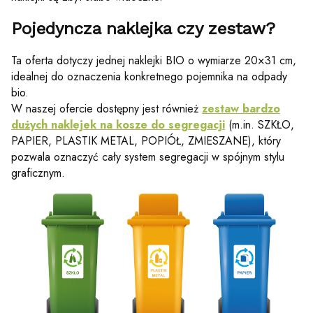
Pojedyncza naklejka czy zestaw?
Ta oferta dotyczy jednej naklejki BIO o wymiarze 20×31 cm,
idealnej do oznaczenia konkretnego pojemnika na odpady
bio.
W naszej ofercie dostępny jest również
zestaw bardzo
dużych naklejek na kosze do segregacji
(m.in. SZKŁO,
PAPIER, PLASTIK METAL, POPIÓŁ, ZMIESZANE), który
pozwala oznaczyć cały system segregacji w spójnym stylu
graficznym.