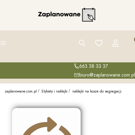
Pro
Szukaj
Ulubione
Zaloguj się
K
Menu
663 38 33 37
biuro@zaplanowane.com.pl
zaplanowane.com.pl
Etykiety i naklejki
naklejki na kosze do segregacji