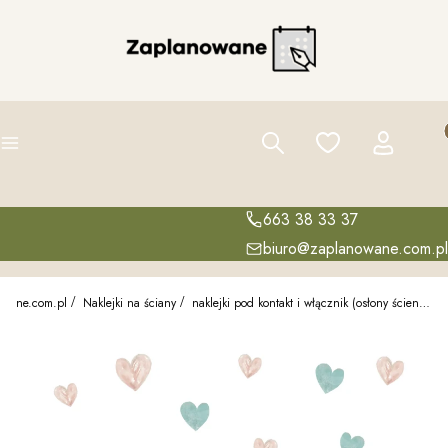
Pro
Szukaj
Ulubione
Zaloguj się
K
Menu
663 38 33 37
biuro@zaplanowane.com.pl
owane.com.pl
Naklejki na ściany
naklejki pod kontakt i włącznik (osłony ścienne)