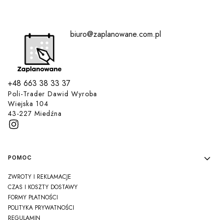
biuro@zaplanowane.com.pl
+48 663 38 33 37
Poli-Trader Dawid Wyroba
Wiejska 104
43-227 Miedźna
Linki w stopce
POMOC
ZWROTY I REKLAMACJE
CZAS I KOSZTY DOSTAWY
FORMY PŁATNOŚCI
POLITYKA PRYWATNOŚCI
REGULAMIN