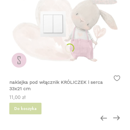
naklejka pod włącznik KRÓLICZEK i serca
33x21 cm
Cena
11,00 zł
Do koszyka