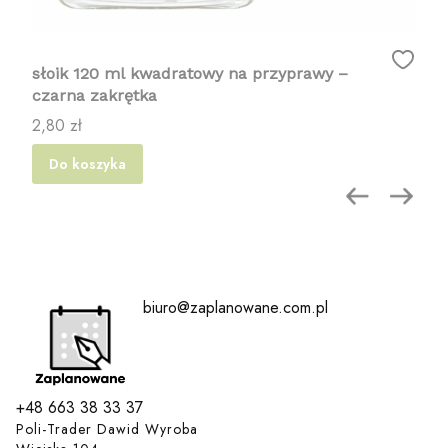
słoik 120 ml kwadratowy na przyprawy –
czarna zakrętka
Cena
2,80 zł
Do koszyka
biuro@zaplanowane.com.pl
+48 663 38 33 37
Poli-Trader Dawid Wyroba