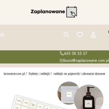
Pro
Szukaj
Ulubione
Zaloguj się
K
Menu
663 38 33 37
biuro@zaplanowane.com.pl
zaplanowane.com.pl
Etykiety i naklejki
naklejki na pojemniki i akcesoria domowe