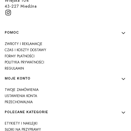
Wiejska 104
43-227 Miedźna
Linki w stopce
POMOC
ZWROTY I REKLAMACJE
CZAS I KOSZTY DOSTAWY
FORMY PŁATNOŚCI
POLITYKA PRYWATNOŚCI
REGULAMIN
MOJE KONTO
TWOJE ZAMÓWIENIA
USTAWIENIA KONTA
PRZECHOWALNIA
POLECANE KATEGORIE
ETYKIETY I NAKLEJKI
SŁOIKI NA PRZYPRAWY