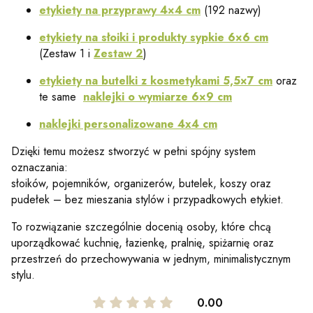
etykiety na przyprawy 4×4 cm
(192 nazwy)
etykiety na słoiki i produkty sypkie 6×6 cm
(Zestaw 1 i
Zestaw 2
)
etykiety na butelki z kosmetykami 5,5×7 cm
oraz
te same
naklejki o wymiarze 6×9 cm
naklejki personalizowane 4x4 cm
Dzięki temu możesz stworzyć w pełni spójny system
oznaczania:
słoików, pojemników, organizerów, butelek, koszy oraz
pudełek – bez mieszania stylów i przypadkowych etykiet.
To rozwiązanie szczególnie docenią osoby, które chcą
uporządkować kuchnię, łazienkę, pralnię, spiżarnię oraz
przestrzeń do przechowywania w jednym, minimalistycznym
stylu.
0.00