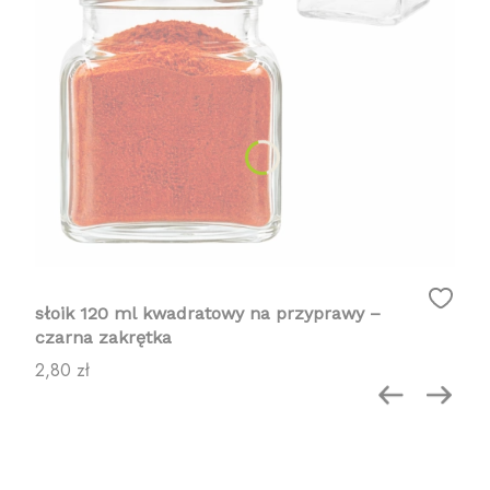
słoik 120 ml kwadratowy na przyprawy –
czarna zakrętka
Cena
2,80 zł