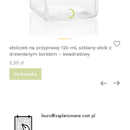
5.0
słoiczek na przyprawy 120 ml, szklany słoik z
drewnianym korkiem – kwadratowy
Cena
5,30 zł
Do koszyka
biuro@zaplanowane.com.pl