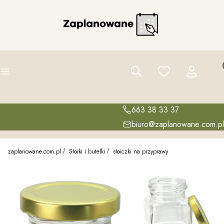
Pro
Szukaj
Ulubione
Zaloguj się
K
Menu
663 38 33 37
biuro@zaplanowane.com.pl
zaplanowane.com.pl
Słoiki i butelki
słoiczki na przyprawy