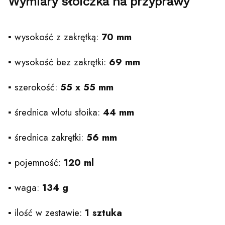
Wymiary słoiczka na przyprawy
▪️ wysokość z zakrętką:
70 mm
▪️ wysokość bez zakrętki:
69 mm
▪️ szerokość:
55 x 55 mm
▪️ średnica wlotu słoika:
44 mm
▪️ średnica zakrętki:
56 mm
▪️ pojemność:
120 ml
▪️ waga:
134 g
▪️ ilość w zestawie:
1 sztuka