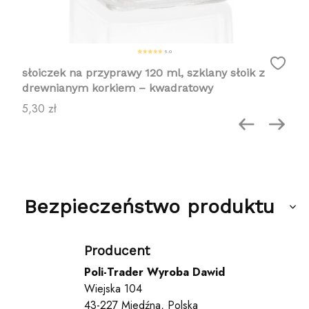
5.0
słoiczek na przyprawy 120 ml, szklany słoik z
drewnianym korkiem – kwadratowy
Cena
5,30 zł
Bezpieczeństwo produktu
Producent
Poli-Trader Wyroba Dawid
Wiejska 104
43-227 Miedźna, Polska