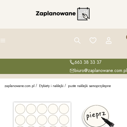
Pro
Szukaj
Ulubione
Zaloguj się
K
Menu
663 38 33 37
biuro@zaplanowane.com.pl
zaplanowane.com.pl
Etykiety i naklejki
puste naklejki samoprzylepne