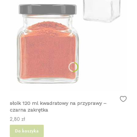
słoik 120 ml kwadratowy na przyprawy –
czarna zakrętka
Cena
2,80 zł
Do koszyka