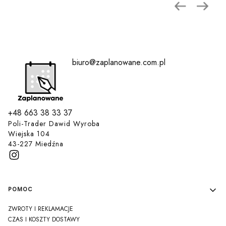
biuro@zaplanowane.com.pl
+48 663 38 33 37
Poli-Trader Dawid Wyroba
Wiejska 104
43-227 Miedźna
Linki w stopce
POMOC
ZWROTY I REKLAMACJE
CZAS I KOSZTY DOSTAWY