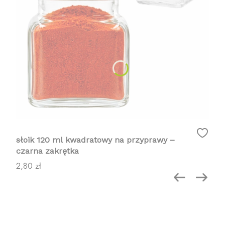
słoik 120 ml kwadratowy na przyprawy –
czarna zakrętka
Cena
2,80 zł