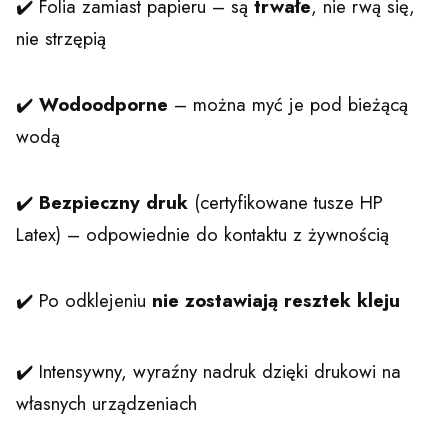
✔️ Folia zamiast papieru – są
trwałe
, nie rwą się,
nie strzępią
✔️
Wodoodporne
– można myć je pod bieżącą
wodą
✔️
Bezpieczny druk
(certyfikowane tusze HP
Latex) – odpowiednie do kontaktu z żywnością
✔️ Po odklejeniu
nie zostawiają resztek kleju
✔️ Intensywny, wyraźny nadruk dzięki drukowi na
własnych urządzeniach