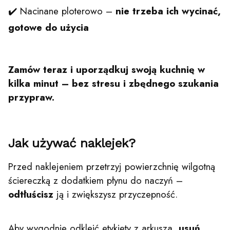
✔️ Nacinane ploterowo –
nie trzeba ich wycinać,
gotowe do użycia
Zamów teraz i uporządkuj swoją kuchnię w
kilka minut – bez stresu i zbędnego szukania
przypraw.
Jak używać naklejek?
Przed naklejeniem przetrzyj powierzchnię wilgotną
ściereczką z dodatkiem płynu do naczyń –
odtłuścisz
ją i zwiększysz przyczepność.
Aby wygodnie odkleić etykiety z arkusza,
usuń