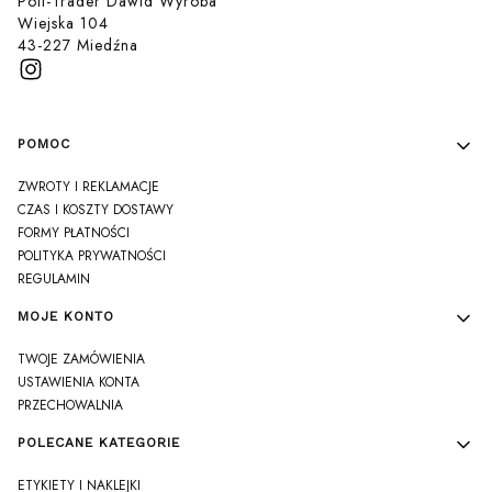
Poli-Trader Dawid Wyroba
Wiejska 104
43-227 Miedźna
Linki w stopce
POMOC
ZWROTY I REKLAMACJE
CZAS I KOSZTY DOSTAWY
FORMY PŁATNOŚCI
POLITYKA PRYWATNOŚCI
REGULAMIN
MOJE KONTO
TWOJE ZAMÓWIENIA
USTAWIENIA KONTA
PRZECHOWALNIA
POLECANE KATEGORIE
ETYKIETY I NAKLEJKI