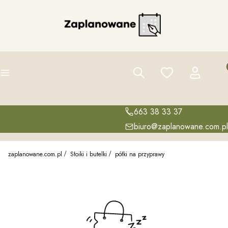
Pro
Szukaj
Ulubione
Zaloguj się
K
Menu
663 38 33 37
biuro@zaplanowane.com.pl
zaplanowane.com.pl
Słoiki i butelki
półki na przyprawy