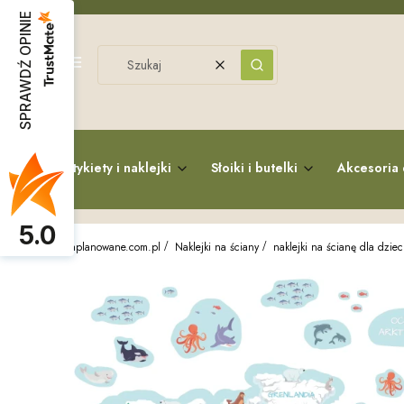
SPRAWDŹ OPINIE
Menu
Wyczyść
Szukaj
Etykiety i naklejki
Słoiki i butelki
Akcesoria 
5.0
zaplanowane.com.pl
Naklejki na ściany
naklejki na ścianę dla dziec