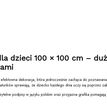
la dzieci 100 × 100 cm – duż
tami
 efektowna dekoracja, która jednocześnie zachęca do poznawania g
 gatunków sprawiają, że dziecko każdego dnia uczy się poprzez z
ytelne podpisy w języku polskim oraz przyjazna grafika pomagaj