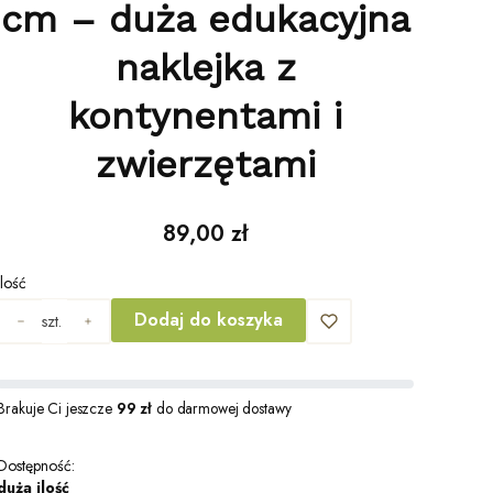
cm – duża edukacyjna
naklejka z
kontynentami i
zwierzętami
Cena
89,00 zł
Ilość
Dodaj do koszyka
szt.
Brakuje Ci jeszcze
99 zł
do darmowej dostawy
Dostępność:
duża ilość