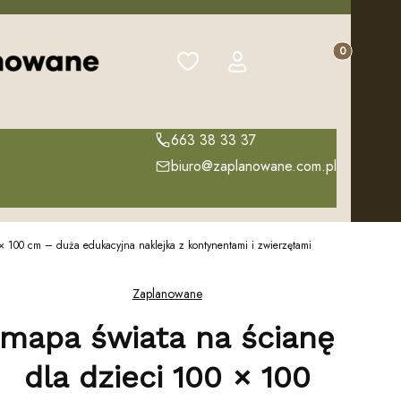
Produkty w k
Ulubione
Zaloguj się
Koszyk
663 38 33 37
biuro@zaplanowane.com.pl
 × 100 cm – duża edukacyjna naklejka z kontynentami i zwierzętami
Zaplanowane
mapa świata na ścianę
dla dzieci 100 × 100