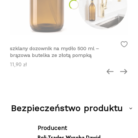
szklany dozownik na mydło 500 ml –
brązowa butelka ze złotą pompką
Cena
11,90 zł
Bezpieczeństwo produktu
Producent
Poli-Trader Wyroba Dawid