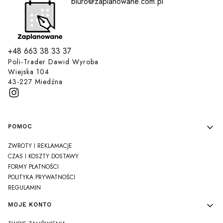
biuro@zaplanowane.com.pl
+48 663 38 33 37
Poli-Trader Dawid Wyroba
Wiejska 104
43-227 Miedźna
Linki w stopce
POMOC
ZWROTY I REKLAMACJE
CZAS I KOSZTY DOSTAWY
FORMY PŁATNOŚCI
POLITYKA PRYWATNOŚCI
REGULAMIN
MOJE KONTO