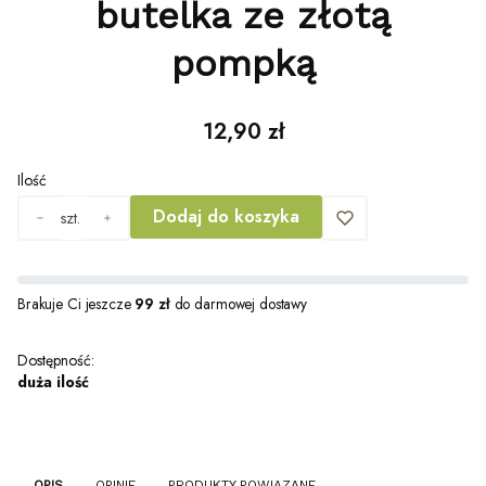
butelka ze złotą
pompką
Cena
12,90 zł
Ilość
Dodaj do koszyka
szt.
Brakuje Ci jeszcze
99 zł
do darmowej dostawy
Dostępność:
duża ilość
OPIS
OPINIE
PRODUKTY POWIĄZANE