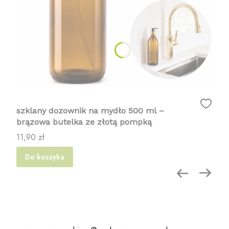
szklany dozownik na mydło 500 ml –
brązowa butelka ze złotą pompką
Cena
11,90 zł
Do koszyka