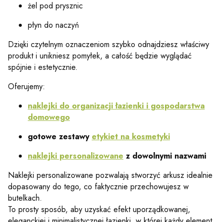
żel pod prysznic
płyn do naczyń
Dzięki czytelnym oznaczeniom szybko odnajdziesz właściwy
produkt i unikniesz pomyłek, a całość będzie wyglądać
spójnie i estetycznie.
Oferujemy:
naklejki do organizacji łazienki i gospodarstwa
domowego
gotowe zestawy
etykiet na kosmetyki
naklejki personalizowane
z dowolnymi nazwami
Naklejki personalizowane pozwalają stworzyć arkusz idealnie
dopasowany do tego, co faktycznie przechowujesz w
butelkach.
To prosty sposób, aby uzyskać efekt uporządkowanej,
eleganckiej i minimalistycznej łazienki, w której każdy element