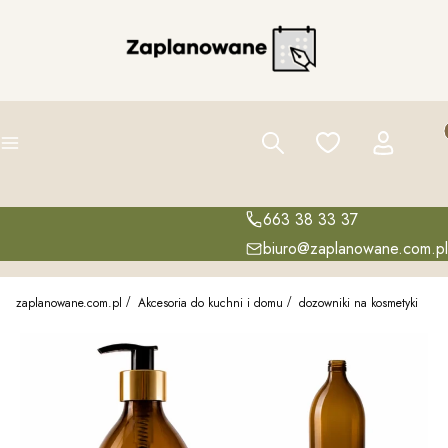
Pro
Szukaj
Ulubione
Zaloguj się
K
Menu
663 38 33 37
biuro@zaplanowane.com.pl
zaplanowane.com.pl
Akcesoria do kuchni i domu
dozowniki na kosmetyki