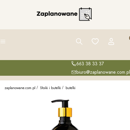
Pro
Szukaj
Ulubione
Zaloguj się
K
Menu
663 38 33 37
biuro@zaplanowane.com.pl
zaplanowane.com.pl
Słoiki i butelki
butelki