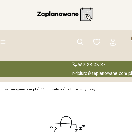
Pro
Szukaj
Ulubione
Zaloguj się
K
Menu
663 38 33 37
biuro@zaplanowane.com.pl
zaplanowane.com.pl
Słoiki i butelki
półki na przyprawy