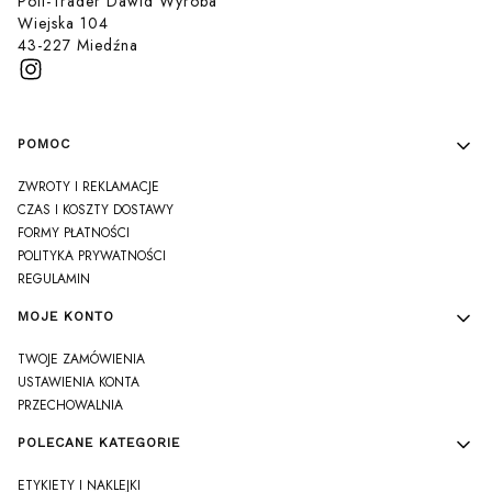
Poli-Trader Dawid Wyroba
Wiejska 104
43-227 Miedźna
Linki w stopce
POMOC
ZWROTY I REKLAMACJE
CZAS I KOSZTY DOSTAWY
FORMY PŁATNOŚCI
POLITYKA PRYWATNOŚCI
REGULAMIN
MOJE KONTO
TWOJE ZAMÓWIENIA
USTAWIENIA KONTA
PRZECHOWALNIA
POLECANE KATEGORIE
ETYKIETY I NAKLEJKI