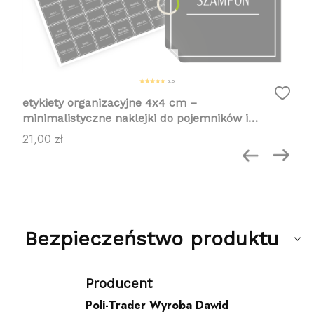
5.0
etykiety organizacyjne 4x4 cm –
minimalistyczne naklejki do pojemników i
organizacji domu 96 nazw
Cena
21,00 zł
Bezpieczeństwo produktu
Producent
Poli-Trader Wyroba Dawid