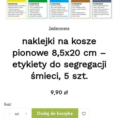
Zaplanowane
naklejki na kosze
pionowe 8,5x20 cm –
etykiety do segregacji
śmieci, 5 szt.
Cena
9,90 zł
Ilość
Dodaj do koszyka
szt.