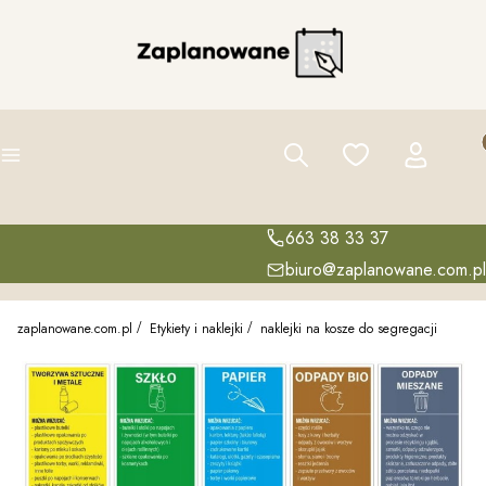
Pro
Szukaj
Ulubione
Zaloguj się
K
Menu
663 38 33 37
biuro@zaplanowane.com.pl
zaplanowane.com.pl
Etykiety i naklejki
naklejki na kosze do segregacji