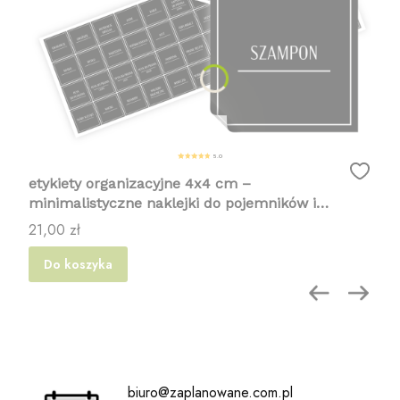
5.0
etykiety organizacyjne 4x4 cm –
minimalistyczne naklejki do pojemników i
organizacji domu 96 nazw
Cena
21,00 zł
Do koszyka
biuro@zaplanowane.com.pl