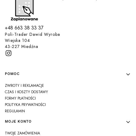
+48 663 38 33 37
Poli-Trader Dawid Wyroba
Wiejska 104
43-227 Miedźna
Linki w stopce
POMOC
ZWROTY I REKLAMACJE
CZAS I KOSZTY DOSTAWY
FORMY PŁATNOŚCI
POLITYKA PRYWATNOŚCI
REGULAMIN
MOJE KONTO
TWOJE ZAMÓWIENIA