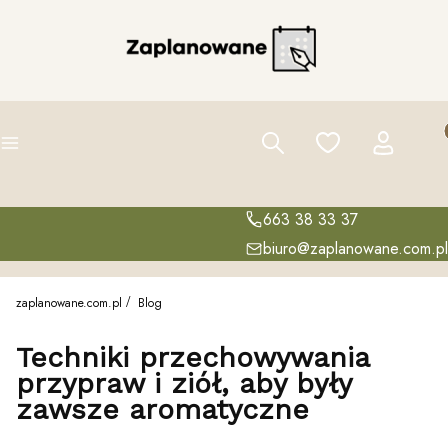
Pro
Szukaj
Ulubione
Zaloguj się
K
Menu
663 38 33 37
biuro@zaplanowane.com.pl
zaplanowane.com.pl
Blog
Techniki przechowywania
przypraw i ziół, aby były
zawsze aromatyczne