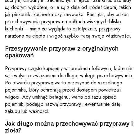
suchym, chłodnym i zacienionym miejscu. Szafki lub szuflady
są dobrym wyborem, o ile są z dala od źródeł ciepła, takich
jak piekarnik, kuchenka czy zmywarka. Pamiętaj, aby unikać
przechowywania przypraw na półkach wiszących blisko
kuchenki – mimo że wygląda to estetycznie, przyprawy
narażone na ciepło i wilgoć szybko tracą swoje właściwości.
Przesypywanie przypraw z oryginalnych
opakowań
Przyprawy często kupujemy w torebkach foliowych, które nie
są trwałym rozwiązaniem do długotrwałego przechowywania.
Po otwarciu przyprawę warto przesypać do szczelnego
pojemnika, który ochroni ją przed dostępem powietrza i
wilgoci. Aby uniknąć bałaganu, warto od razu opisać
pojemnik, podając nazwę przyprawy i ewentualnie datę
zakupu lub ważności.
Jak długo można przechowywać przyprawy i
zioła?