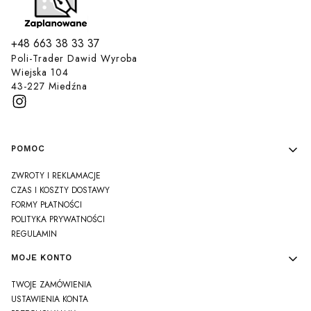
+48 663 38 33 37
Poli-Trader Dawid Wyroba
Wiejska 104
43-227 Miedźna
Linki w stopce
POMOC
ZWROTY I REKLAMACJE
CZAS I KOSZTY DOSTAWY
FORMY PŁATNOŚCI
POLITYKA PRYWATNOŚCI
REGULAMIN
MOJE KONTO
TWOJE ZAMÓWIENIA
USTAWIENIA KONTA