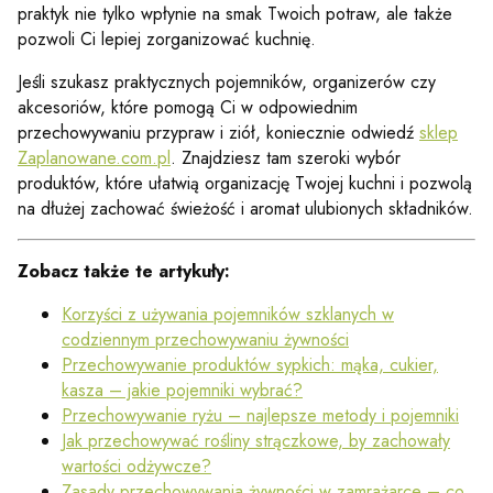
praktyk nie tylko wpłynie na smak Twoich potraw, ale także
pozwoli Ci lepiej zorganizować kuchnię.
Jeśli szukasz praktycznych pojemników, organizerów czy
akcesoriów, które pomogą Ci w odpowiednim
przechowywaniu przypraw i ziół, koniecznie odwiedź
sklep
Zaplanowane.com.pl
. Znajdziesz tam szeroki wybór
produktów, które ułatwią organizację Twojej kuchni i pozwolą
na dłużej zachować świeżość i aromat ulubionych składników.
Zobacz także te artykuły:
Korzyści z używania pojemników szklanych w
codziennym przechowywaniu żywności
Przechowywanie produktów sypkich: mąka, cukier,
kasza – jakie pojemniki wybrać?
Przechowywanie ryżu – najlepsze metody i pojemniki
Jak przechowywać rośliny strączkowe, by zachowały
wartości odżywcze?
Zasady przechowywania żywności w zamrażarce – co