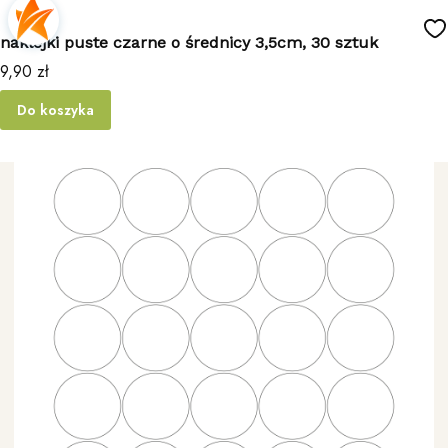
naklejki puste czarne o średnicy 3,5cm, 30 sztuk
Cena
9,90 zł
Do koszyka