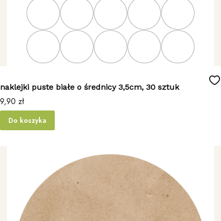
naklejki puste białe o średnicy 3,5cm, 30 sztuk
Cena
9,90 zł
Do koszyka