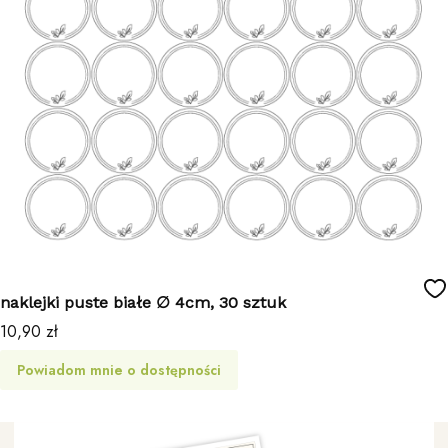
naklejki puste białe ∅ 4cm, 30 sztuk
Cena
10,90 zł
Powiadom mnie o dostępności