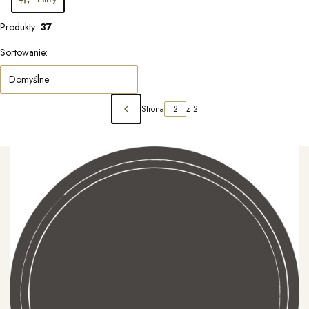
Produkty:
37
Lista produktów
Sortowanie:
Domyślne
Strona
z 2
Poprzednie produkty