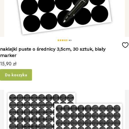
4.5
naklejki puste o średnicy 3,5cm, 30 sztuk, biały
marker
Cena
15,90 zł
Do koszyka