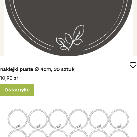
naklejki puste ∅ 4cm, 30 sztuk
Cena
10,90 zł
Do koszyka