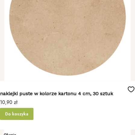
naklejki puste w kolorze kartonu 4 cm, 30 sztuk
Cena
10,90 zł
Do koszyka
Okazja