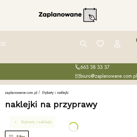
Pro
Szukaj
Ulubione
Zaloguj się
K
Menu
663 38 33 37
biuro@zaplanowane.com.pl
zaplanowane.com.pl
Etykiety i naklejki
naklejki na przyprawy
Etykiety i naklejki
Filtry