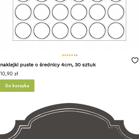
5.0
naklejki puste o średnicy 4cm, 30 sztuk
Cena
10,90 zł
Do koszyka