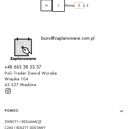
Strona
z 2
Wróć do pierwszej strony z produktami
biuro@zaplanowane.com.pl
+48 663 38 33 37
Poli-Trader Dawid Wyroba
Wiejska 104
43-227 Miedźna
Linki w stopce
POMOC
ZWROTY I REKLAMACJE
CZAS I KOSZTY DOSTAWY