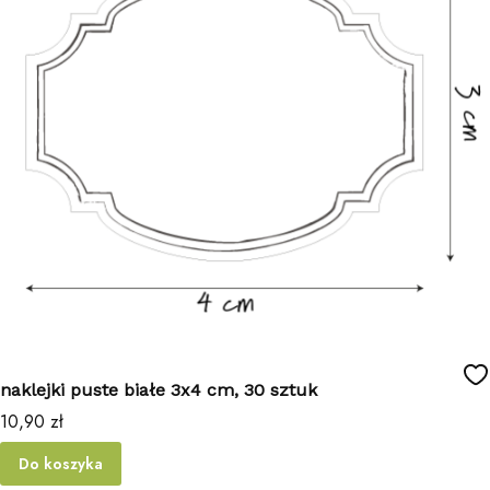
naklejki puste białe 3x4 cm, 30 sztuk
Cena
10,90 zł
Do koszyka