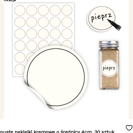
puste naklejki kremowe o średnicy 4cm, 30 sztuk